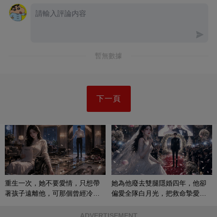
暫無數據
下一頁
重生一次，她不要愛情，只想帶
她為他廢去雙腿隱婚四年，他卻
著孩子遠離他，可那個曾經冷漠
偏愛全隊白月光，把救命摯愛當
的男人，一次次將她逼入懷中...
成畢生負擔
ADVERTISEMENT