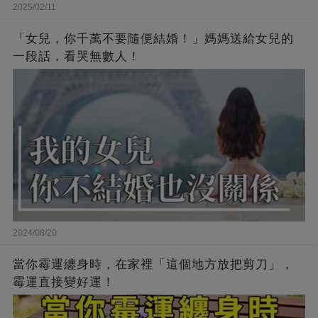
2025/02/11
「女兒，你千萬不要隨便結婚！」媽媽送給女兒的
一段話，看哭無數人！
2024/08/20
當你霉運纏身時，在家裡「這個地方放把剪刀」，
霉運直接變好運！