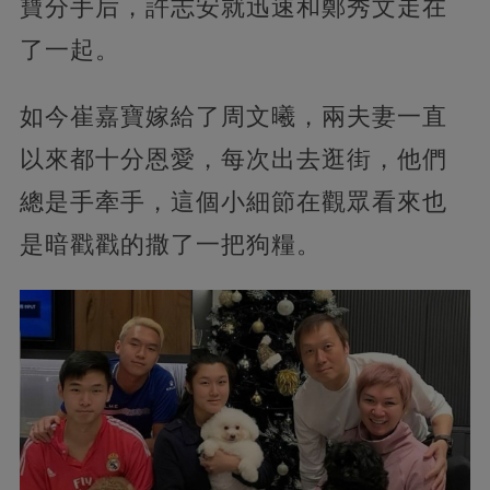
寶分手后，許志安就迅速和鄭秀文走在
了一起。
如今崔嘉寶嫁給了周文曦，兩夫妻一直
以來都十分恩愛，每次出去逛街，他們
總是手牽手，這個小細節在觀眾看來也
是暗戳戳的撒了一把狗糧。