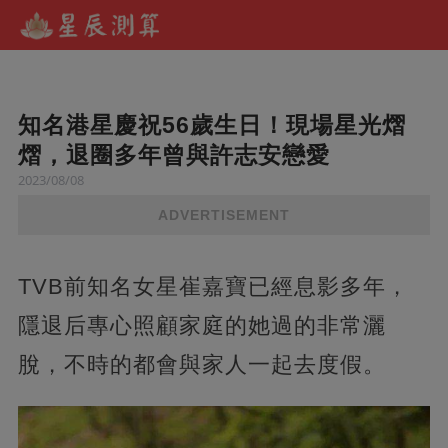
知名港星慶祝56歲生日！現場星光熠
熠，退圈多年曾與許志安戀愛
2023/08/08
ADVERTISEMENT
TVB前知名女星崔嘉寶已經息影多年，
隱退后專心照顧家庭的她過的非常灑
脫，不時的都會與家人一起去度假。