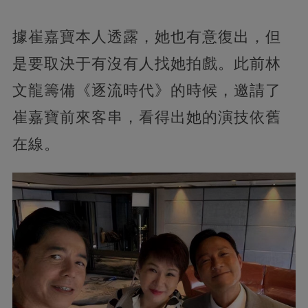
據崔嘉寶本人透露，她也有意復出，但
是要取決于有沒有人找她拍戲。此前林
文龍籌備《逐流時代》的時候，邀請了
崔嘉寶前來客串，看得出她的演技依舊
在線。