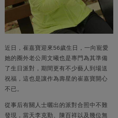
近日，崔嘉寶迎來56歲生日，一向寵愛
她的圈外老公周文曦也是專門為其準備
了生日派對，期間更有不少藝人到場送
祝福，這也是讓作為壽星的崔嘉寶開心
不已。
從事后有關人士曬出的派對合照中不難
發現，當天李克勤、陳百祥以及幾位無