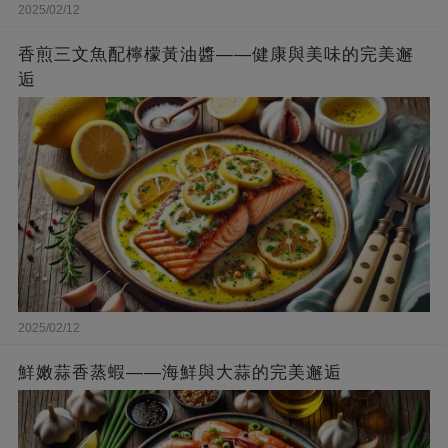
2025/02/12
香煎三文魚配檸檬黃油醬——健康與美味的完美邂
逅
2025/02/12
鮮嫩蒜香蒸蝦——海鮮與大蒜的完美邂逅