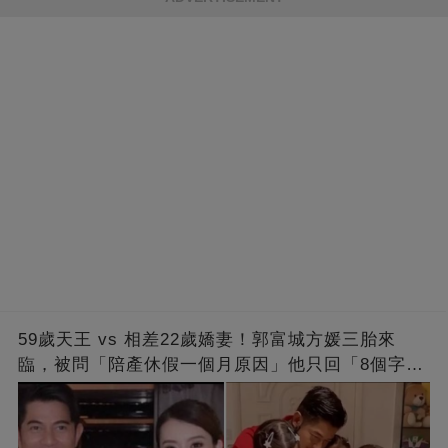
59歲天王 vs 相差22歲嬌妻！郭富城方媛三胎來
臨，被問「陪產休假一個月原因」他只回「8個字」
被贊爆