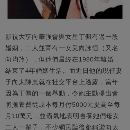
影視大亨向華強曾與女星丁佩有過一段
婚姻，二人並育有一女兒向詠恒（又名
向均羚），但他們最終在1980年離婚，
結束了4年婚姻生活。而近日他的現任妻
子向太陳嵐就在社交平台上透露，當年
因為丁佩的一個舉動，令她主動提出會
將撫養費從原本每月付5000元提高至每
月10萬元，並霸氣地表明會養她們母女
二人一輩子，不少網民聽後都稱讚向太