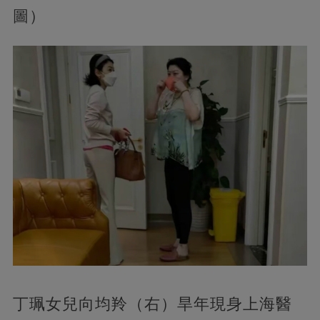
圖）
丁珮女兒向均羚（右）旱年現身上海醫