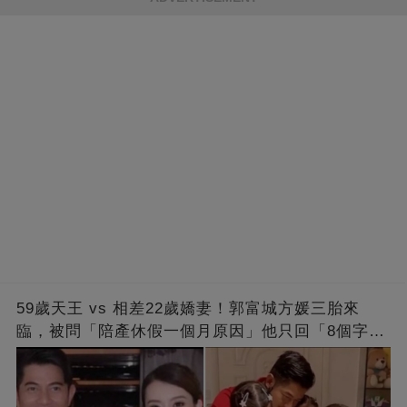
59歲天王 vs 相差22歲嬌妻！郭富城方媛三胎來
臨，被問「陪產休假一個月原因」他只回「8個字」
被贊爆