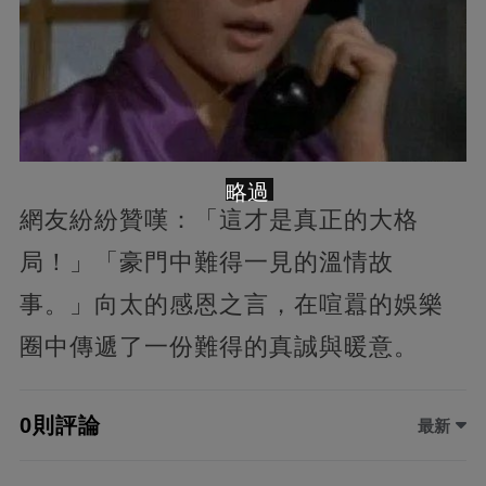
略過
網友紛紛贊嘆：「這才是真正的大格
局！」「豪門中難得一見的溫情故
事。」向太的感恩之言，在喧囂的娛樂
圈中傳遞了一份難得的真誠與暖意。
0則評論
最新