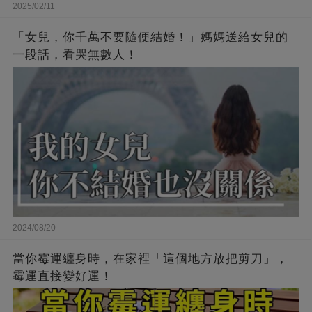
2025/02/11
「女兒，你千萬不要隨便結婚！」媽媽送給女兒的
一段話，看哭無數人！
2024/08/20
當你霉運纏身時，在家裡「這個地方放把剪刀」，
霉運直接變好運！