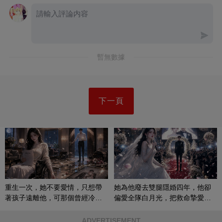
暫無數據
下一頁
重生一次，她不要愛情，只想帶
她為他廢去雙腿隱婚四年，他卻
著孩子遠離他，可那個曾經冷漠
偏愛全隊白月光，把救命摯愛當
的男人，一次次將她逼入懷中...
成畢生負擔
ADVERTISEMENT