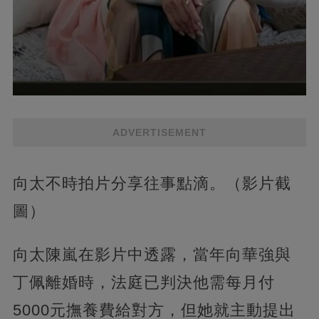
ADVERTISEMENT
向太不時拍片分享往事點滴。（影片截
圖）
向太陳嵐在影片中透露，當年向華強與
丁佩離婚時，法庭已判決他需每月付
5000元撫養費給對方，但她就主動提出