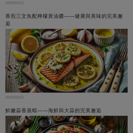
2025/02/12
香煎三文魚配檸檬黃油醬——健康與美味的完美邂
逅
2025/02/12
鮮嫩蒜香蒸蝦——海鮮與大蒜的完美邂逅