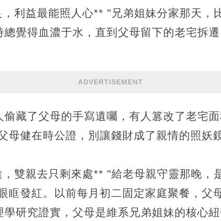
足，利益最能照人心** "兄弟姐妹分家那天，
時總覺得血濃于水，直到父母留下的老宅拆遷
ADVERTISEMENT
人偷藏了父母的手寫遺囑，有人篡改了老宅面
趁父母健在時公證，別讓錢財成了親情的照妖鏡
途，雙親去只剩來處** "給老母親守靈那晚
時眼眶發紅。以前每月初二固定家庭聚餐，父
理學研究證實，父母是維系兄弟姐妹的核心紐