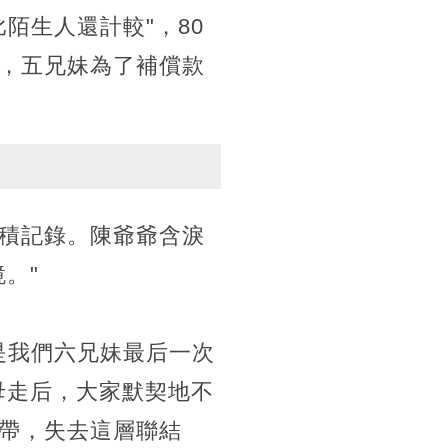
比陌生人還計較"，80
，五兄妹為了補償款
積記錄。陳爺爺含淚
。"
，是我們六兄妹最后一次
母走后，大家默契地不
帶，失去這層聯結