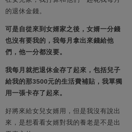
的退休金錢。
可是自從來到女婿家之後，女婿一分錢
也沒有要我的，我每月拿出來錢給他
們，他一分都沒要。
我每月就把退休金存了起來，包括兒子
給我的那3500元的生活費補貼，我單獨
用一張卡存了起來。
好將來給女兒女婿用，但是我沒有說出
來，是想看看女婿對我的養老是不是出