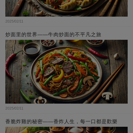
2025/02/11
炒面里的世界——牛肉炒面的不平凡之旅
2025/02/11
香脆炸雞的秘密——香炸人生，每一口都是歡樂