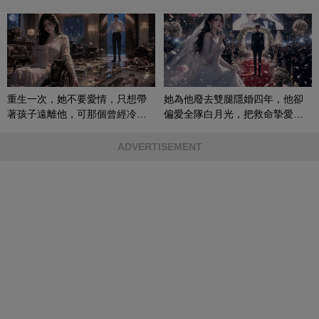
重生一次，她不要愛情，只想帶
她為他廢去雙腿隱婚四年，他卻
著孩子遠離他，可那個曾經冷漠
偏愛全隊白月光，把救命摯愛當
的男人，一次次將她逼入懷中...
成畢生負擔
ADVERTISEMENT