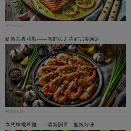
2025/02/12
鮮嫩蒜香蒸蝦——海鮮與大蒜的完美邂逅
2025/02/12
泰式檸檬草雞——清新開胃，酸辣好味