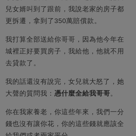
兒女婿叫到了跟前，我說老家的房子都
更拆遷，拿到了350萬賠償款。
我打算全部送給你哥哥，因為他今年在
城裡正好要買房子，我給他，他就不用
去貸款了。
我的話還沒有說完，女兒就大怒了，她
大聲的質問我：
憑什麼全給我哥哥
。
你在我家養老，你這些年來，我們一分
錢也沒有讓你花，你的這些錢就應該全
給我們或者兩家平分。