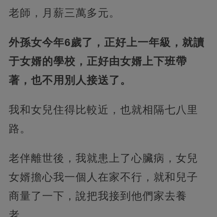
老師，月薪三萬多元。
外孫女今年6歲了，正好上一年級，就讀
于女婿的學校，正好由女婿上下班帶
著，也不用別人接送了。
我和女兒住得比較近，也就相隔七八里
路。
老伴離世後，我就患上了心臟病，女兒
女婿擔心我一個人在家不行，就和兒子
商量了一下，說把我接到他們家去養
老。