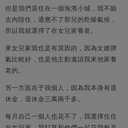
但是我們居住在一個海濱小城，我不願
去內陸住，適應不了那兒的乾燥氣候，
所以我就選擇了在女兒家養老。
來女兒家我也是有原因的，因為女婿脾
氣比較好，也是他主動邀請我來他家養
老的。
另一方面在于我個人，因為我本身有退
休金，退休金三萬兩千多。
每月自己一個人也花不了，我選擇住住
在女兒家，我打算和他們一起花我每月