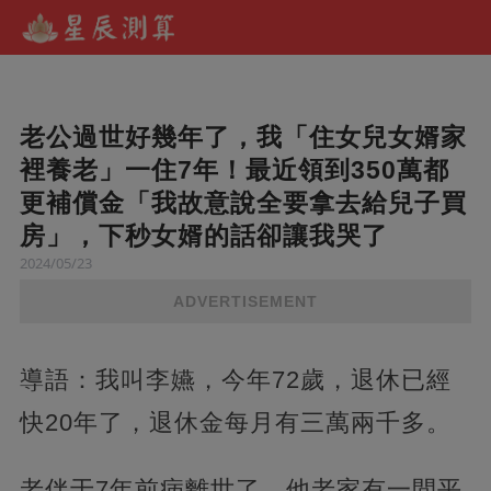
老公過世好幾年了，我「住女兒女婿家
裡養老」一住7年！最近領到350萬都
更補償金「我故意說全要拿去給兒子買
房」，下秒女婿的話卻讓我哭了
2024/05/23
ADVERTISEMENT
導語：我叫李嬿，今年72歲，退休已經
快20年了，退休金每月有三萬兩千多。
老伴于7年前病離世了，他老家有一間平