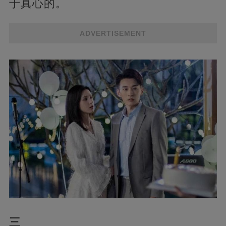
于真心的。
ADVERTISEMENT
三