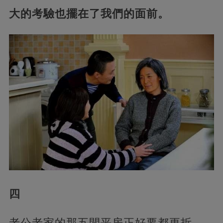
大的考驗也擺在了我們的面前。
四
老公老家的那五間平房正好要都更拆