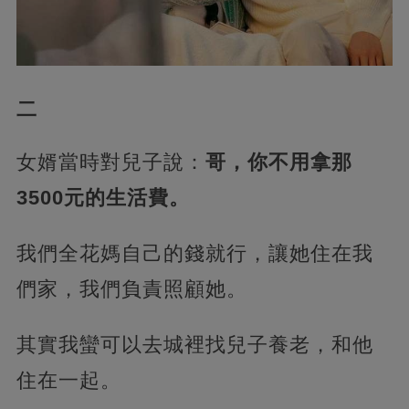
二
女婿當時對兒子說：
哥，你不用拿那
3500元的生活費。
我們全花媽自己的錢就行，讓她住在我
們家，我們負責照顧她。
其實我蠻可以去城裡找兒子養老，和他
住在一起。