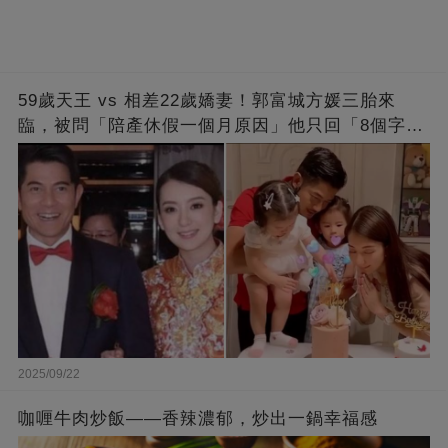
59歲天王 vs 相差22歲嬌妻！郭富城方媛三胎來
臨，被問「陪產休假一個月原因」他只回「8個字」
被贊爆
2025/09/22
咖喱牛肉炒飯——香辣濃郁，炒出一鍋幸福感