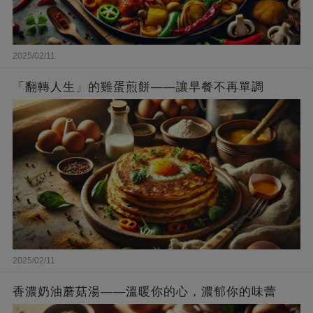
2025/02/11
「翻轉人生」的雞蛋煎餅——讓早餐不再單調
2025/02/11
香濃奶油蘑菇湯——溫暖你的心，濃郁你的味蕾