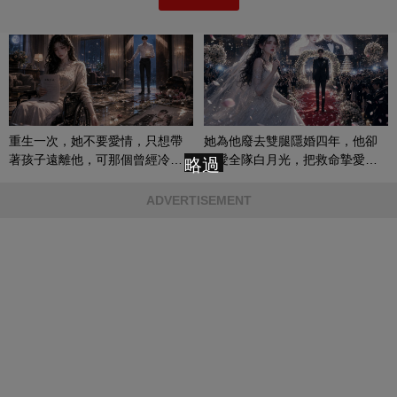
重生一次，她不要愛情，只想帶
她為他廢去雙腿隱婚四年，他卻
著孩子遠離他，可那個曾經冷漠
偏愛全隊白月光，把救命摯愛當
略過
的男人，一次次將她逼入懷中...
成畢生負擔
ADVERTISEMENT