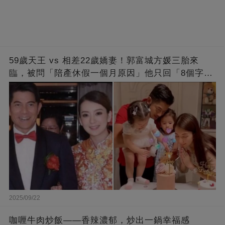
59歲天王 vs 相差22歲嬌妻！郭富城方媛三胎來
臨，被問「陪產休假一個月原因」他只回「8個字」
被贊爆
2025/09/22
咖喱牛肉炒飯——香辣濃郁，炒出一鍋幸福感