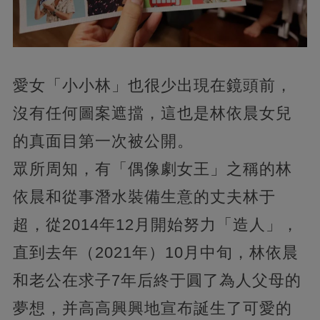
愛女「小小林」也很少出現在鏡頭前，
沒有任何圖案遮擋，這也是林依晨女兒
的真面目第一次被公開。
眾所周知，有「偶像劇女王」之稱的林
依晨和從事潛水裝備生意的丈夫林于
超，從2014年12月開始努力「造人」，
直到去年（2021年）10月中旬，林依晨
和老公在求子7年后終于圓了為人父母的
夢想，并高高興興地宣布誕生了可愛的