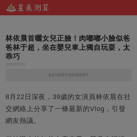
林依晨首曬女兒正臉！肉嘟嘟小臉似爸
爸林于超，坐在嬰兒車上獨自玩耍，太
乖巧
2023/07/31
ADVERTISEMENT
8月22日深夜，39歲的女演員林依晨在社
交網絡上分享了一條最新的Vlog，引發
網友熱議。