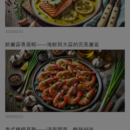
2025/02/12
鮮嫩蒜香蒸蝦——海鮮與大蒜的完美邂逅
2025/02/12
泰式檸檬草雞——清新開胃，酸辣好味