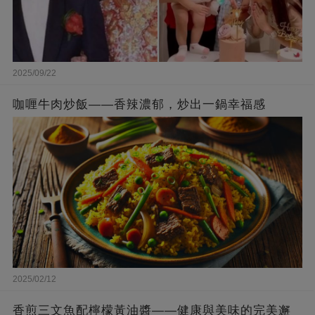
2025/09/22
咖喱牛肉炒飯——香辣濃郁，炒出一鍋幸福感
2025/02/12
香煎三文魚配檸檬黃油醬——健康與美味的完美邂