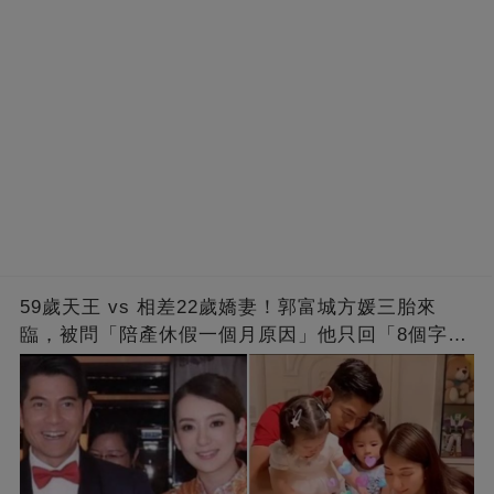
59歲天王 vs 相差22歲嬌妻！郭富城方媛三胎來
臨，被問「陪產休假一個月原因」他只回「8個字」
被贊爆