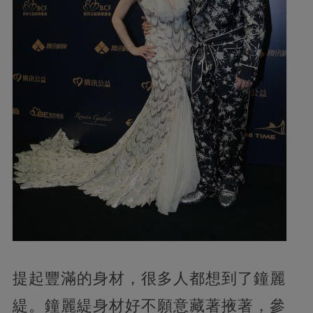
提起豐滿的身材，很多人都想到了鐘麗
緹。鐘麗緹身材好不願意藏著掖著，參