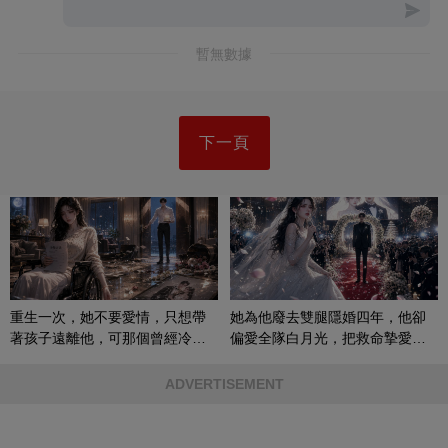
暫無數據
下一頁
重生一次，她不要愛情，只想帶
她為他廢去雙腿隱婚四年，他卻
著孩子遠離他，可那個曾經冷漠
偏愛全隊白月光，把救命摯愛當
的男人，一次次將她逼入懷中...
成畢生負擔
ADVERTISEMENT