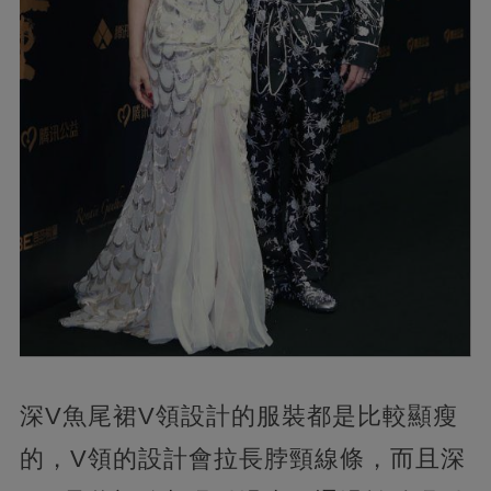
深V魚尾裙V領設計的服裝都是比較顯瘦
的，V領的設計會拉長脖頸線條，而且深