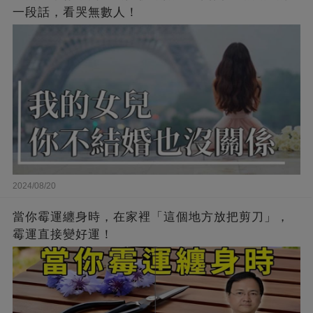
一段話，看哭無數人！
2024/08/20
當你霉運纏身時，在家裡「這個地方放把剪刀」，
霉運直接變好運！