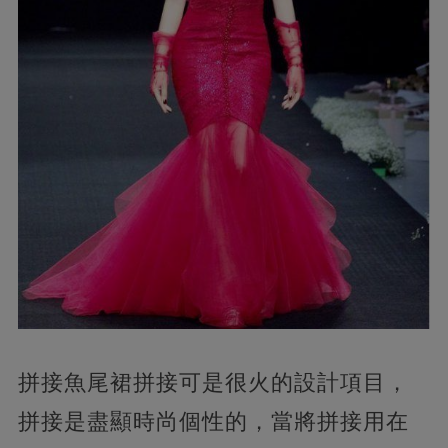
拼接魚尾裙拼接可是很火的設計項目，
拼接是盡顯時尚個性的，當將拼接用在