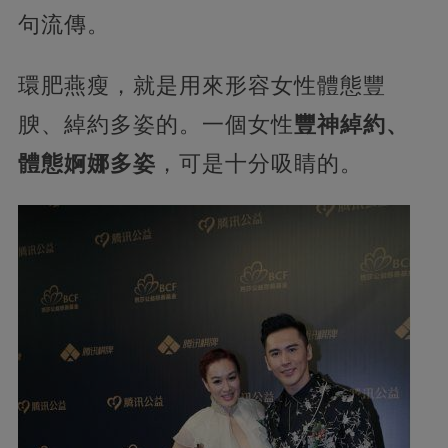
句流傳。
環肥燕瘦，就是用來形容女性體態豐
腴、綽約多姿的。一個女性
豐神綽約、
體態婀娜多姿
，可是十分吸睛的。