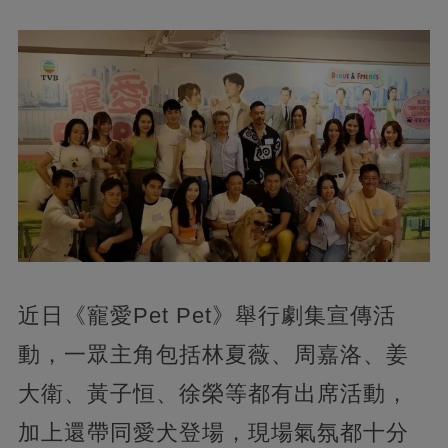
近日《寵愛Pet Pet》舉行劇集宣傳活
動，一眾主角包括林夏薇、周嘉洛、姜
大衛、黃子恒、徐榮等都有出席活動，
加上還帶同愛犬登場，現場氣氛都十分