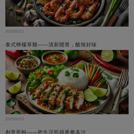
2025/02/12
泰式檸檬草雞——清新開胃，酸辣好味
2025/02/12
創意煎餃——把生活煎得香脆多汁