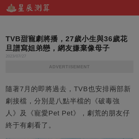
TVB甜寵劇將播，27歲小生與36歲花
旦譜寫姐弟戀，網友嫌棄像母子
2023/07/27
ADVERTISEMENT
隨著7月的即將過去，TVB也安排兩部新
劇接檔，分別是八點半檔的《破毒強
人》及《寵愛Pet Pet》，劇荒的朋友仔
終于有劇看了。