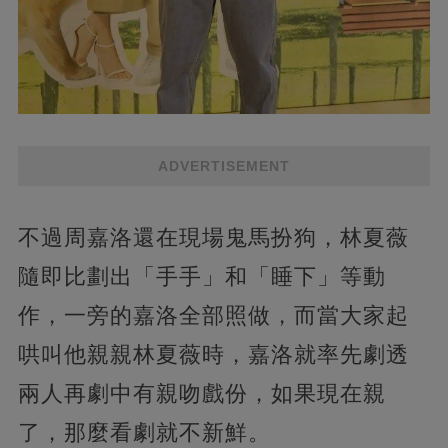
ADVERTISEMENT
不過周嘉洛還在現場鬼馬扮狗，林夏薇
隨即比劃出「手手」和「睡下」等動
作，一旁的嘉洛全部照做，而當大家起
哄叫他親親林夏薇時，嘉洛就率先劇透
兩人再劇中有親吻戲份，如果現在親
了，那麼看劇就不新鮮。