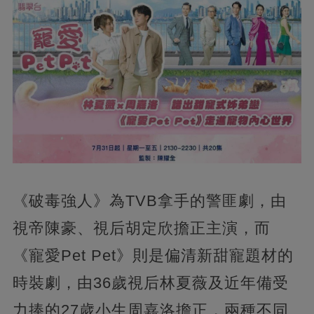
《破毒強人》為TVB拿手的警匪劇，由
視帝陳豪、視后胡定欣擔正主演，而
《寵愛Pet Pet》則是偏清新甜寵題材的
時裝劇，由36歲視后林夏薇及近年備受
力捧的27歲小生周嘉洛擔正，兩種不同