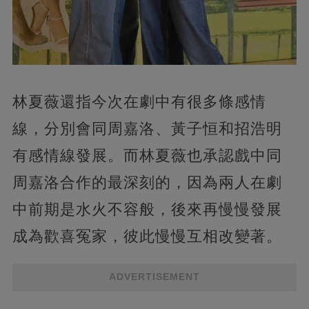
林夏薇還指今次在劇中有很多條感情
線，分別會同周嘉洛、黃子恒和招浩明
有感情線發展。而林夏薇也承認戲中同
周嘉洛合作的最深刻的，因為兩人在劇
中前期是水火不容般，後來再慢慢發展
成為歡喜冤家，彼此慢慢互相改變著。
ADVERTISEMENT