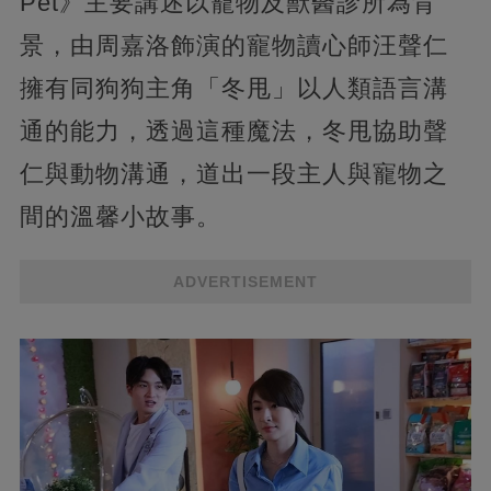
Pet》主要講述以寵物及獸醫診所為背
景，由周嘉洛飾演的寵物讀心師汪聲仁
擁有同狗狗主角「冬甩」以人類語言溝
通的能力，透過這種魔法，冬甩協助聲
仁與動物溝通，道出一段主人與寵物之
間的溫馨小故事。
ADVERTISEMENT