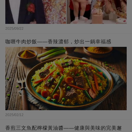
2025/09/22
咖喱牛肉炒飯——香辣濃郁，炒出一鍋幸福感
2025/02/12
香煎三文魚配檸檬黃油醬——健康與美味的完美邂