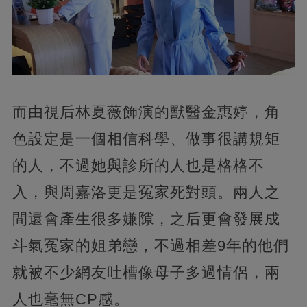
而由視后林夏薇飾演的獸醫金惠婷，角
色設定是一個相信科學、做事很講規矩
的人，不過她與診所的人也是格格不
入，與周嘉洛更是冤家死對頭。兩人之
間還會產生很多嫌隙，之后更會發展成
斗氣冤家的姐弟戀，不過相差9年的他們
就被不少網友吐槽像母子多過情侶，兩
人也毫無CP感。