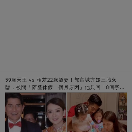
59歲天王 vs 相差22歲嬌妻！郭富城方媛三胎來
臨，被問「陪產休假一個月原因」他只回「8個字」
被贊爆