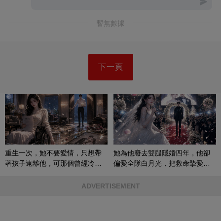
暫無數據
下一頁
重生一次，她不要愛情，只想帶
她為他廢去雙腿隱婚四年，他卻
著孩子遠離他，可那個曾經冷漠
偏愛全隊白月光，把救命摯愛當
的男人，一次次將她逼入懷中...
成畢生負擔
ADVERTISEMENT