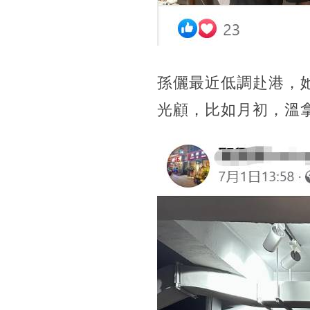
孫儷最近低調赴港，
光顧，比如月初，溫