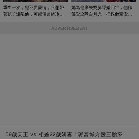
重生一次，她不要愛情，只想帶
她為他廢去雙腿隱婚四年，他卻
著孩子遠離他，可那個曾經冷漠
偏愛全隊白月光，把救命摯愛當
的男人，一次次將她逼入懷中...
成畢生負擔
ADVERTISEMENT
59歲天王 vs 相差22歲嬌妻！郭富城方媛三胎來