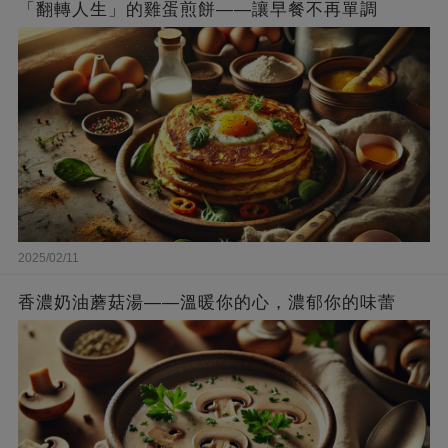
「翻轉人生」的雞蛋煎餅——讓早餐不再單調
2025/02/11
香濃奶油蘑菇湯——溫暖你的心，濃郁你的味蕾