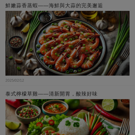
鮮嫩蒜香蒸蝦——海鮮與大蒜的完美邂逅
2025/02/12
泰式檸檬草雞——清新開胃，酸辣好味