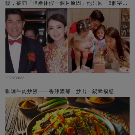
臨，被問「陪產休假一個月原因」他只回「8個字」
被贊爆
2025/09/22
咖喱牛肉炒飯——香辣濃郁，炒出一鍋幸福感