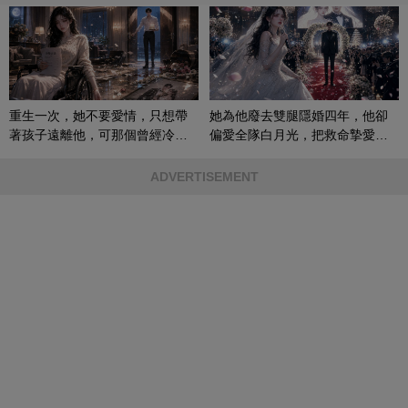
重生一次，她不要愛情，只想帶
她為他廢去雙腿隱婚四年，他卻
著孩子遠離他，可那個曾經冷漠
偏愛全隊白月光，把救命摯愛當
的男人，一次次將她逼入懷中...
成畢生負擔
ADVERTISEMENT