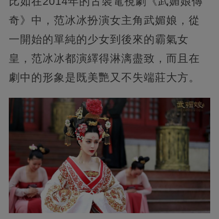
比如在2014年的古裝電視劇《武媚娘傳
奇》中，范冰冰扮演女主角武媚娘，從
一開始的單純的少女到後來的霸氣女
皇，范冰冰都演繹得淋漓盡致，而且在
劇中的形象是既美艷又不失端莊大方。