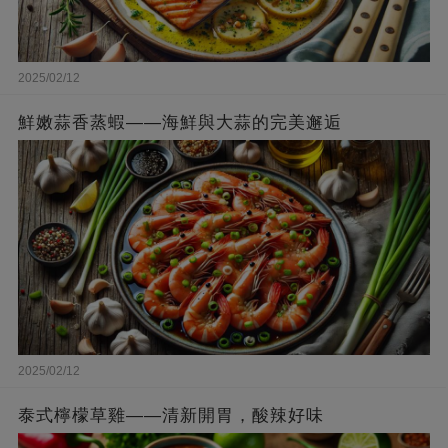
2025/02/12
鮮嫩蒜香蒸蝦——海鮮與大蒜的完美邂逅
2025/02/12
泰式檸檬草雞——清新開胃，酸辣好味