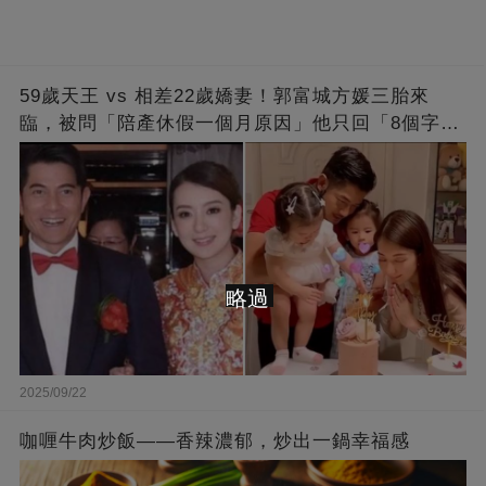
59歲天王 vs 相差22歲嬌妻！郭富城方媛三胎來
臨，被問「陪產休假一個月原因」他只回「8個字」
被贊爆
略過
2025/09/22
咖喱牛肉炒飯——香辣濃郁，炒出一鍋幸福感