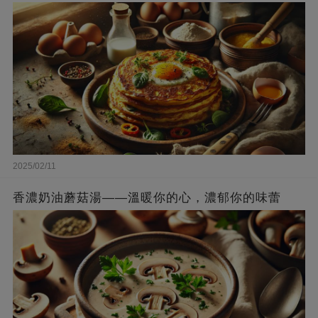
2025/02/11
香濃奶油蘑菇湯——溫暖你的心，濃郁你的味蕾