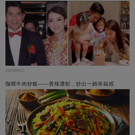
被贊爆
2025/09/22
咖喱牛肉炒飯——香辣濃郁，炒出一鍋幸福感