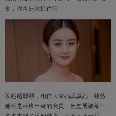
會，你也無法抓住它！
說起趙麗穎，相信大家都認識她，雖然
她不是科班出身的演員，但趙麗穎卻一