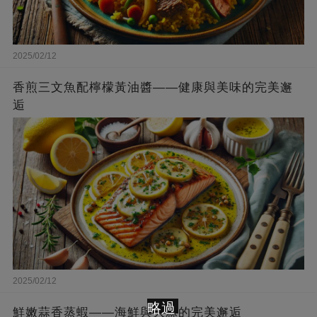
2025/02/12
香煎三文魚配檸檬黃油醬——健康與美味的完美邂
逅
2025/02/12
略過
鮮嫩蒜香蒸蝦——海鮮與大蒜的完美邂逅