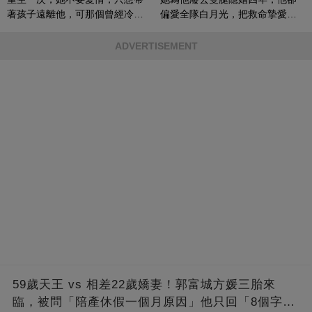
著孩子遠離他，可那個曾經冷漠
偏愛全隊白月光，把救命摯愛當
的男人，一次次將她逼入懷中...
成畢生負擔
ADVERTISEMENT
59歲天王 vs 相差22歲嬌妻！郭富城方媛三胎來
臨，被問「陪產休假一個月原因」他只回「8個字」