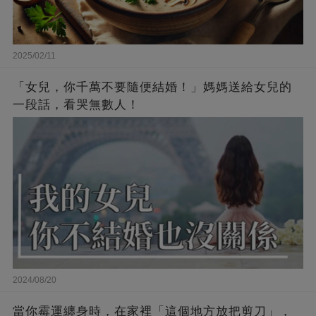
2025/02/11
「女兒，你千萬不要隨便結婚！」媽媽送給女兒的
一段話，看哭無數人！
2024/08/20
當你霉運纏身時，在家裡「這個地方放把剪刀」，