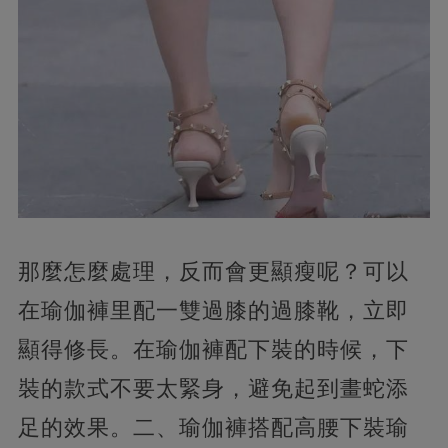
那麼怎麼處理，反而會更顯瘦呢？可以
在瑜伽褲里配一雙過膝的過膝靴，立即
顯得修長。在瑜伽褲配下裝的時候，下
裝的款式不要太緊身，避免起到畫蛇添
足的效果。二、瑜伽褲搭配高腰下裝瑜