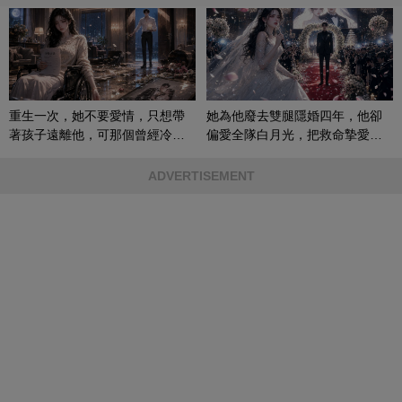
重生一次，她不要愛情，只想帶
她為他廢去雙腿隱婚四年，他卻
著孩子遠離他，可那個曾經冷漠
偏愛全隊白月光，把救命摯愛當
的男人，一次次將她逼入懷中...
成畢生負擔
ADVERTISEMENT