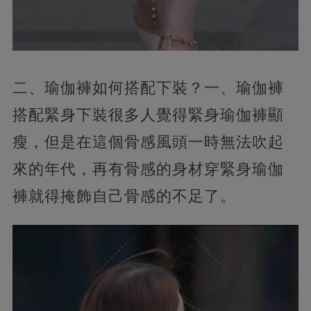
二、瑜伽褲如何搭配下裝？一、瑜伽褲
搭配緊身下裝很多人覺得緊身瑜伽褲顯
瘦，但是在這個骨感風頭一時無法吹起
來的年代，再有骨感的身材穿緊身瑜伽
褲就得掩飾自己骨感的不足了。