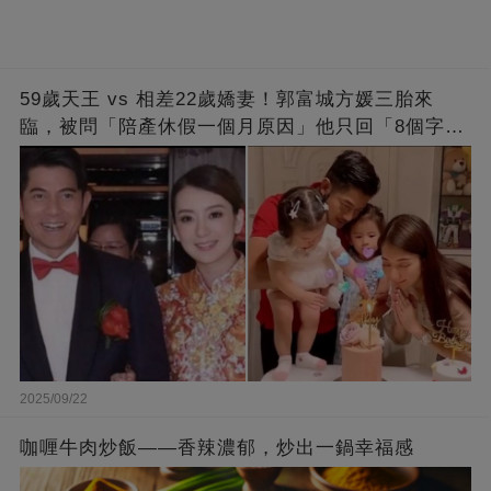
59歲天王 vs 相差22歲嬌妻！郭富城方媛三胎來
臨，被問「陪產休假一個月原因」他只回「8個字」
被贊爆
2025/09/22
咖喱牛肉炒飯——香辣濃郁，炒出一鍋幸福感