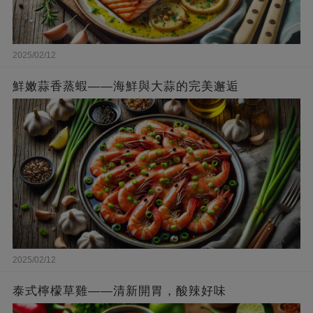
2025/02/12
鮮嫩蒜香蒸蝦——海鮮與大蒜的完美邂逅
2025/02/12
泰式檸檬草雞——清新開胃，酸辣好味