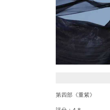
第四部《重紫》
評分：4.8