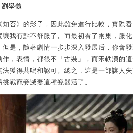
/ 劉學義
《知否》的影子，因此難免進行比較，實際看
實讓我有點不舒服了。而最初看了兩集，服化
。但是，隨著劇情一步步深入發展后，你會發
動作，表情，都很不「古裝」，而宋軼演的這
無法獲得共鳴和認可。總之，這是一部讓人失
易挑戰寵妾滅妻這種瓷器活了。