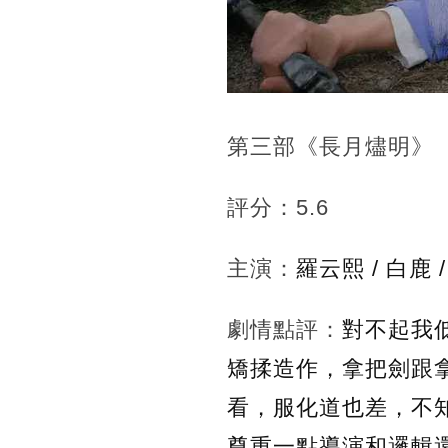
第三部《長月燼明》
評分：5.6
主演：
羅云熙 / 白鹿 
劇情點評：
對不起我
矯揉造作，拿把劍跟
看，服化道也差，不
尊重一點導演和邏輯