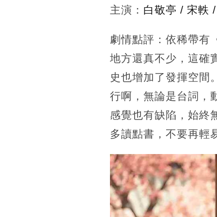
主演：
白敬亭 / 宋軼 
劇情點評：
依稀帶有
地方還真不少，這確
史也增加了發揮空間
行啊，無論是台詞，
感覺也有缺陷，始終
多讀點書，不要再輕