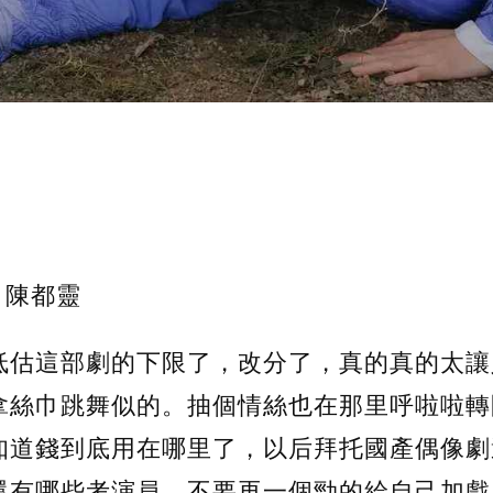
/ 陳都靈
低估這部劇的下限了，改分了，真的真的太讓
拿絲巾跳舞似的。抽個情絲也在那里呼啦啦轉
知道錢到底用在哪里了，以后拜托國產偶像劇
還有哪些考演員，不要再一個勁的給自己加戲