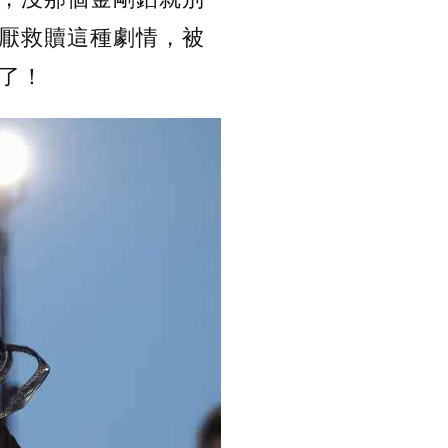
厭救贖這種劇情，被
了！