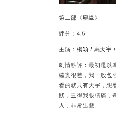
第二部《塵緣》
評分：4.5
主演：
楊穎 / 馬天宇 
劇情點評：最初還以
確實很差，我一般包
看的就只有天宇，想看
狀，丑得我眼睛痛，
入，非常出戲。