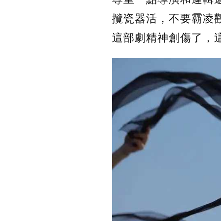
攬瓷器活，不要霸凌
這部劇精神創傷了，