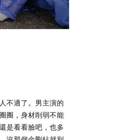
人不適了。男主演的
圈圈，身材削弱不能
還是看看臉吧，也多
，沒那個金剛鉆就別