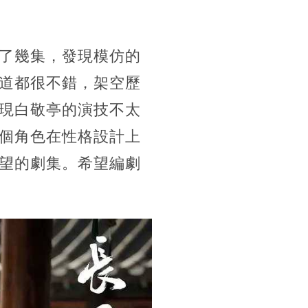
了幾集，發現模仿的
道都很不錯，架空歷
現白敬亭的演技不太
個角色在性格設計上
望的劇集。希望編劇