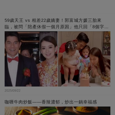
59歲天王 vs 相差22歲嬌妻！郭富城方媛三胎來
臨，被問「陪產休假一個月原因」他只回「8個字」
被贊爆
2025/09/22
咖喱牛肉炒飯——香辣濃郁，炒出一鍋幸福感