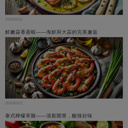
2025/02/12
鮮嫩蒜香蒸蝦——海鮮與大蒜的完美邂逅
2025/02/12
泰式檸檬草雞——清新開胃，酸辣好味