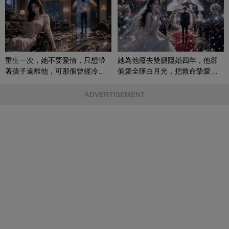
重生一次，她不要愛情，只想帶
她為他廢去雙腿隱婚四年，他卻
著孩子遠離他，可那個曾經冷漠
偏愛全隊白月光，把救命摯愛當
的男人，一次次將她逼入懷中...
成畢生負擔
ADVERTISEMENT