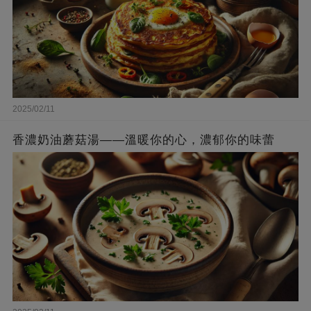
2025/02/11
香濃奶油蘑菇湯——溫暖你的心，濃郁你的味蕾