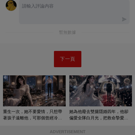
暫無數據
下一頁
重生一次，她不要愛情，只想帶
她為他廢去雙腿隱婚四年，他卻
著孩子遠離他，可那個曾經冷漠
偏愛全隊白月光，把救命摯愛當
的男人，一次次將她逼入懷中...
成畢生負擔
ADVERTISEMENT