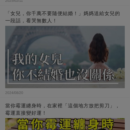
2025/02/11
「女兒，你千萬不要隨便結婚！」媽媽送給女兒的
一段話，看哭無數人！
2024/08/20
當你霉運纏身時，在家裡「這個地方放把剪刀」，
霉運直接變好運！