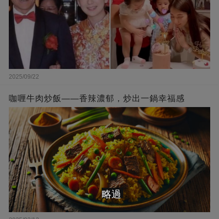
2025/09/22
咖喱牛肉炒飯——香辣濃郁，炒出一鍋幸福感
略過