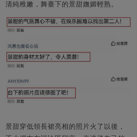
清純稚嫩，舞臺下的景甜嫵媚輕熟。
景甜穿低領長裙亮相的照片火了以後，