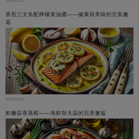
2025/02/12
香煎三文魚配檸檬黃油醬——健康與美味的完美邂
逅
2025/02/12
鮮嫩蒜香蒸蝦——海鮮與大蒜的完美邂逅