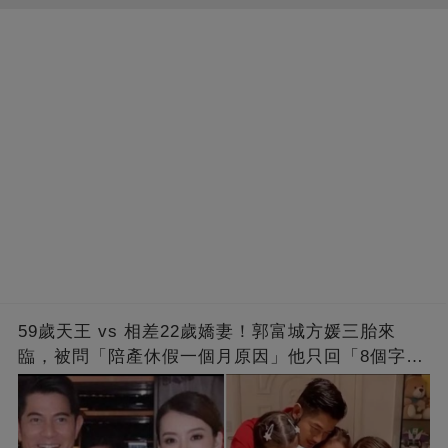
59歲天王 vs 相差22歲嬌妻！郭富城方媛三胎來
臨，被問「陪產休假一個月原因」他只回「8個字」
被贊爆