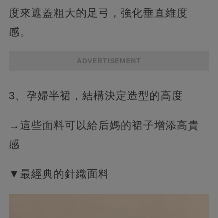
度來遮蓋粗大的足弓，強化垂直維度
感。
ADVERTISEMENT
3、孕婦半裙，結構決定造型的高度
→這些面料可以給后媽的裙子增添高貴
感
▼最經典的針織面料