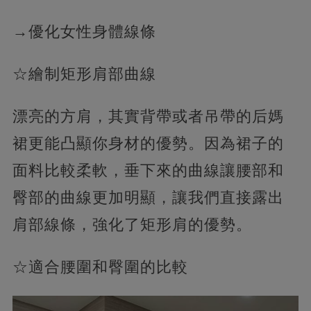
→優化女性身體線條
☆繪制矩形肩部曲線
漂亮的方肩，其實背帶或者吊帶的后媽
裙更能凸顯你身材的優勢。因為裙子的
面料比較柔軟，垂下來的曲線讓腰部和
臀部的曲線更加明顯，讓我們直接露出
肩部線條，強化了矩形肩的優勢。
☆適合腰圍和臀圍的比較