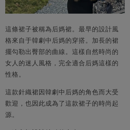
這條裙子被稱為后媽裙。最早的設計風
格來自于韓劇中后媽的穿搭。加長的裙
擺勾勒出臀部的曲線。這樣自然時尚的
女人的迷人風格，完全適合后媽這樣的
性格。
這款針織裙因韓劇中后媽的角色而大受
歡迎，也因此成為了這款裙子的時尚起
源。