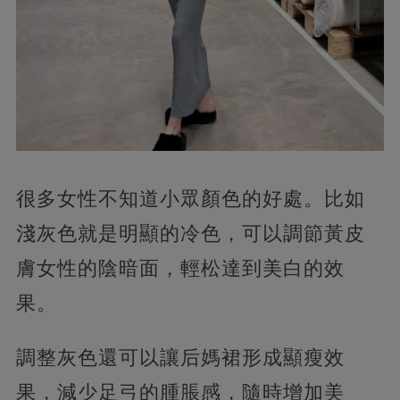
很多女性不知道小眾顏色的好處。比如
淺灰色就是明顯的冷色，可以調節黃皮
膚女性的陰暗面，輕松達到美白的效
果。
調整灰色還可以讓后媽裙形成顯瘦效
果，減少足弓的腫脹感，隨時增加美