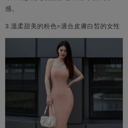
感。
3.溫柔甜美的粉色=適合皮膚白皙的女性