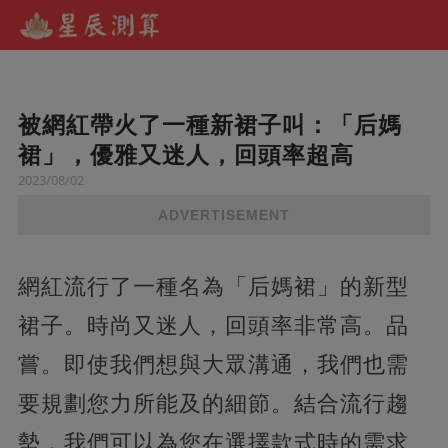
被網紅帶火了一種新裙子叫：「后媽
裙」，優雅又迷人，回頭率超高
2023/08/02
ADVERTISEMENT
網紅流行了一種名為「后媽裙」的新型
裙子。時尚又迷人，回頭率非常高。品
嘗。即使我們想與大眾溝通，我們也需
要規劃您力所能及的細節。結合流行趨
勢，我們可以為您在選擇款式時的需求