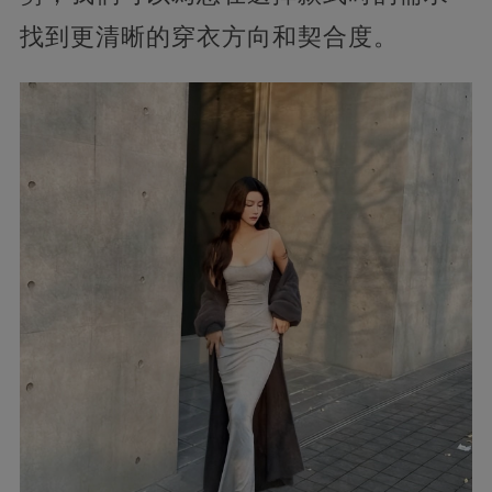
找到更清晰的穿衣方向和契合度。