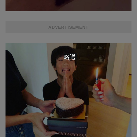
ADVERTISEMENT
略過