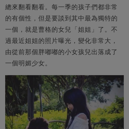
總來翻看翻看。每一季的孩子們都非常
的有個性，但是要談到其中最為獨特的
一個，就是曹格的女兒「姐姐」了。不
過最近姐姐的照片曝光，變化非常大，
由從前那個胖嘟嘟的小女孩兒出落成了
一個明媚少女。