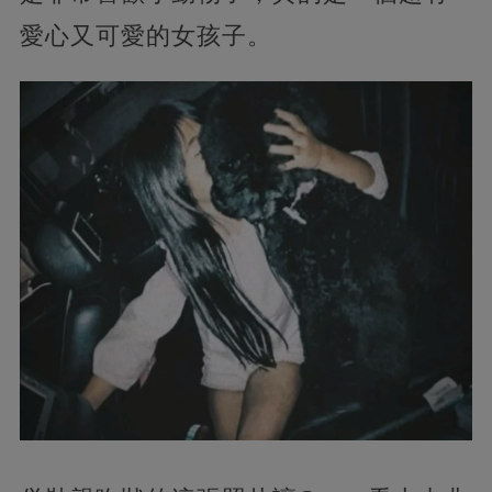
愛心又可愛的女孩子。