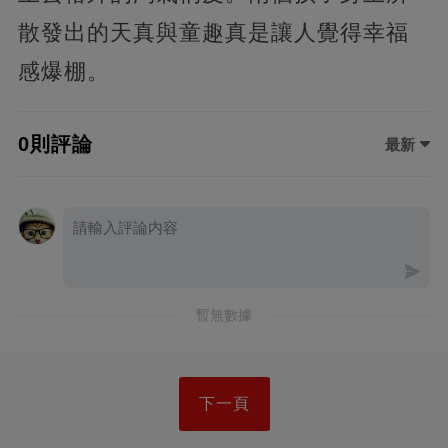
散發出的天真與童趣真是讓人覺得幸福
感爆棚。
0則評論
最新
暫無數據
下一頁