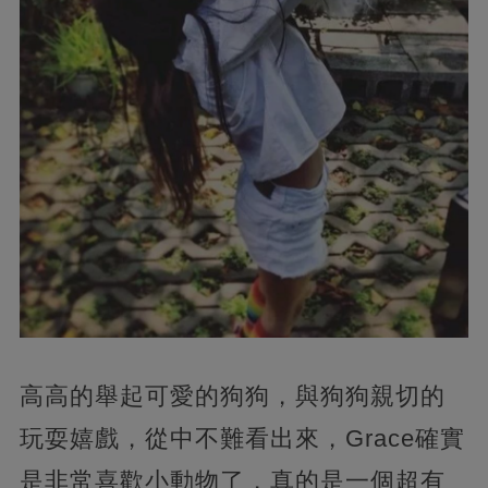
高高的舉起可愛的狗狗，與狗狗親切的
玩耍嬉戲，從中不難看出來，Grace確實
是非常喜歡小動物了，真的是一個超有