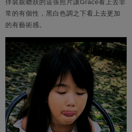
佯裝親吻狀的這張照片讓Grace看上去非
常的有個性，黑白色調之下看上去更加
的有藝術感。