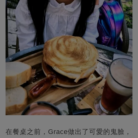
在餐桌之前，Grace做出了可愛的鬼臉，