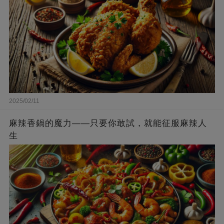
2025/02/11
麻辣香鍋的魔力——只要你敢試，就能征服麻辣人
生