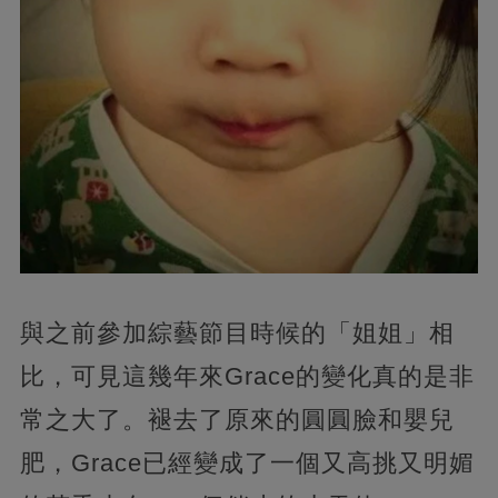
與之前參加綜藝節目時候的「姐姐」相
比，可見這幾年來Grace的變化真的是非
常之大了。褪去了原來的圓圓臉和嬰兒
肥，Grace已經變成了一個又高挑又明媚