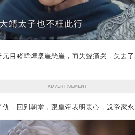
梓元目睹韓燁墜崖懸崖，而失聲痛哭，失去了
ADVERTISEMENT
了仇，回到朝堂，跟皇帝表明衷心，說帝家永