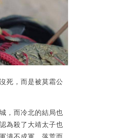
沒死，而是被莫霜公
城，而冷北的結局也
認為殺了大靖太子也
軍潰不成軍，落荒而