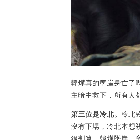
韓燁真的墜崖身亡了
主暗中救下，所有人
第三位是冷北。
冷北
沒有下場，冷北本想
很劃算，韓燁墜崖，