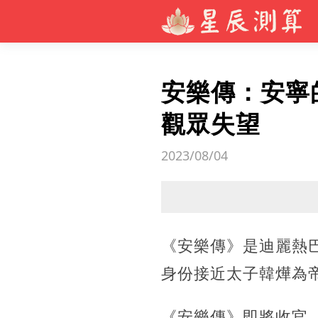
安樂傳：安寧
觀眾失望
2023/08/04
《安樂傳》是迪麗熱
身份接近太子韓燁為
《安樂傳》即將收官