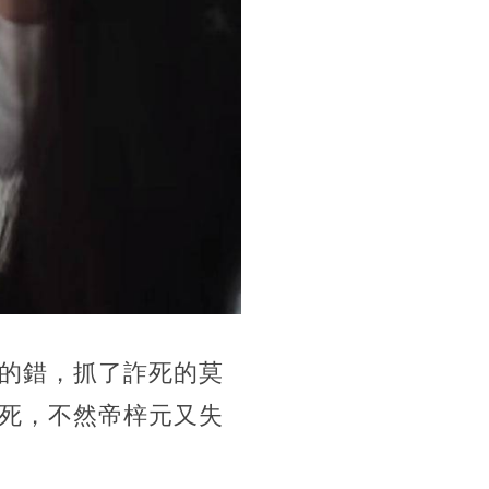
的錯，抓了詐死的莫
死，不然帝梓元又失