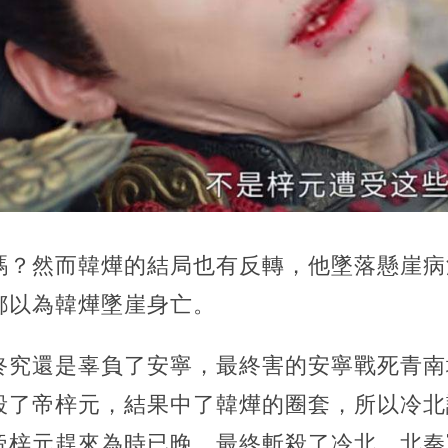
嗎？然而韓燁的結局也有反轉，他墜落懸崖病
都以為韓燁墜崖身亡。
終究還是辜負了安寧，最終害的安寧戰死青南
殺了帝梓元，結果中了韓燁的圈套，所以冷北
帝梓元趕來為時已晚，最終斬殺了冷北，北秦