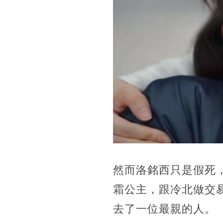
然而洛銘西只是假死
霜公主，跟冷北做交
去了一位最親的人。