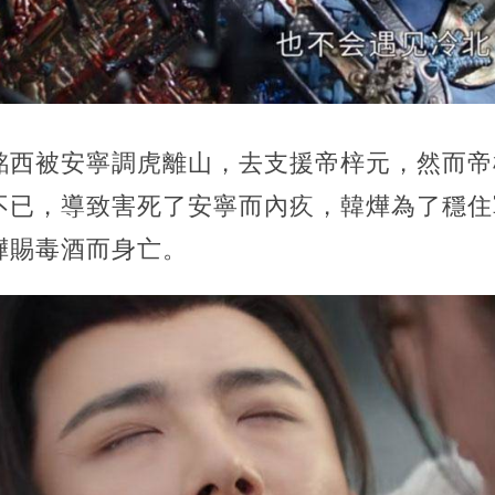
銘西被安寧調虎離山，去支援帝梓元，然而帝
不已，導致害死了安寧而內疚，韓燁為了穩住
燁賜毒酒而身亡。