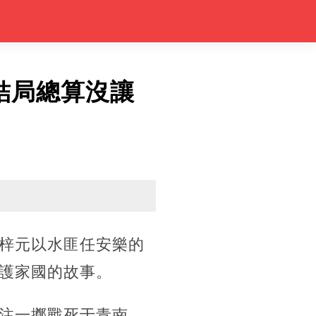
結局總算沒讓
梓元以水匪任安樂的
護家國的故事。
注一擲戰死于青南