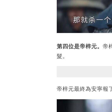
第四位是帝梓元。
帝
髮。
帝梓元最終為安寧報