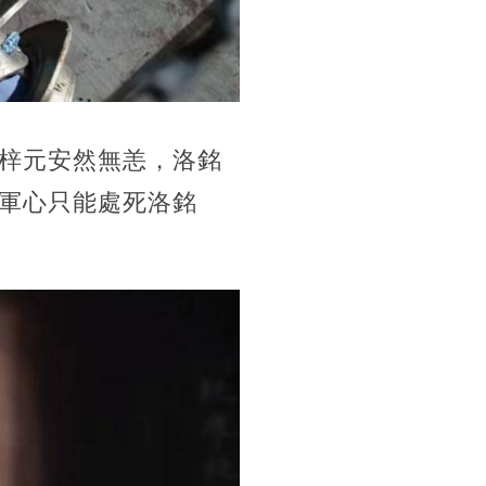
梓元安然無恙，洛銘
軍心只能處死洛銘