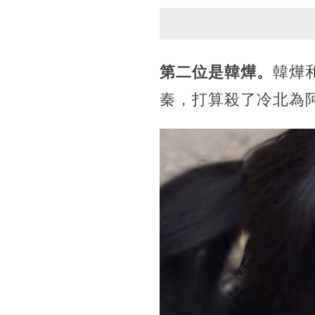
第二位是韓燁。
韓燁
秦，打算殺了冷北為