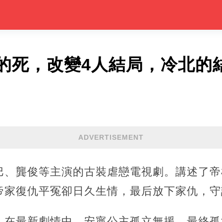
的死，改變4人結局，冷北的
ADVERTISEMENT
巴、龔俊等主演的古裝虐戀電視劇。講述了帝
帝家復仇平冤卻日久生情，最后放下家仇，守
，在最新劇情中，安寧公主孤立無援，最終孤