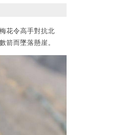
梅花令高手對抗北
數箭而墜落懸崖。