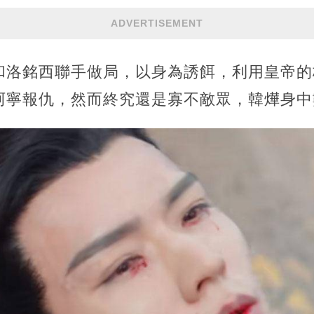
ADVERTISEMENT
和洛銘西聯手做局，以身為誘餌，利用皇帝的
阿寧報仇，然而終究還是寡不敵眾，韓燁身中