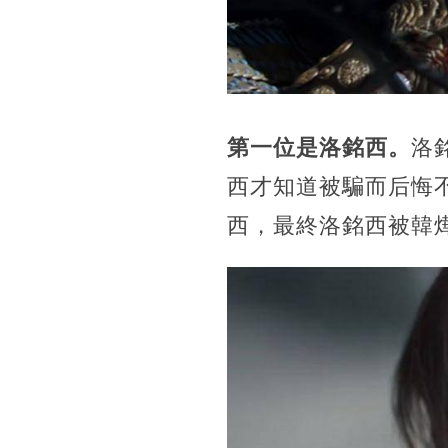
第一位是洛銘西。
洛
西才知道被騙而后悔
西，最終洛銘西被韓