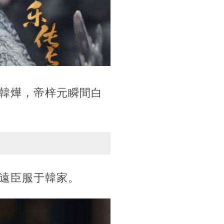
韓燁，帝梓元瞬間白
遠臣服于韓家。