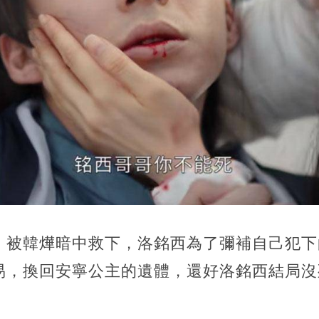
，被韓燁暗中救下，洛銘西為了彌補自己犯下
易，換回安寧公主的遺體，還好洛銘西結局沒