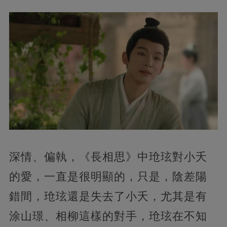
深情、偏執，《長相思》中玱玹對小夭
的愛，一直是很明顯的，只是，陰差陽
錯間，玱玹還是失去了小夭，尤其是有
涂山璟、相柳這樣的對手，玱玹在不知