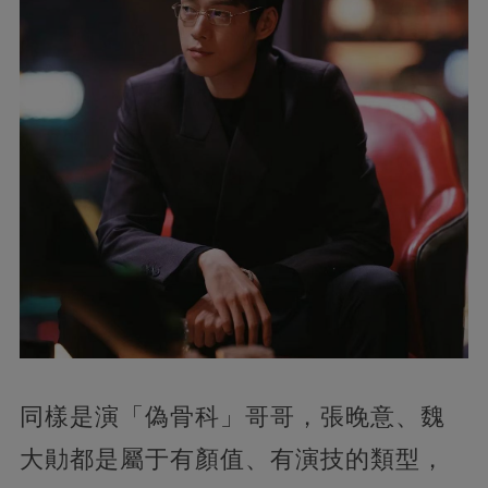
同樣是演「偽骨科」哥哥，張晚意、魏
大勛都是屬于有顏值、有演技的類型，