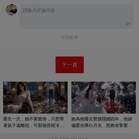
暫無數據
下一頁
重生一次，她不要愛情，只想帶
她為他廢去雙腿隱婚四年，他卻
著孩子遠離他，可那個曾經冷漠
偏愛全隊白月光，把救命摯愛當
的男人，一次次將她逼入懷中...
成畢生負擔