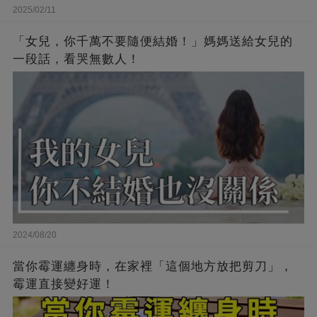
2025/02/11
「女兒，你千萬不要隨便結婚！」媽媽送給女兒的
一段話，看哭無數人！
2024/08/20
當你霉運纏身時，在家裡「這個地方放把剪刀」，
霉運直接變好運！