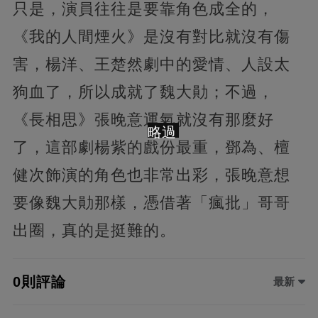
只是，演員往往是要靠角色成全的，
《我的人間煙火》是沒有對比就沒有傷
害，楊洋、王楚然劇中的愛情、人設太
狗血了，所以成就了魏大勛；不過，
《長相思》張晚意運氣就沒有那麼好
略過
了，這部劇楊紫的戲份最重，鄧為、檀
健次飾演的角色也非常出彩，張晚意想
要像魏大勛那樣，憑借著「瘋批」哥哥
出圈，真的是挺難的。
0則評論
最新