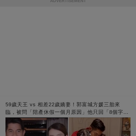
ADVERTISEMENT
59歲天王 vs 相差22歲嬌妻！郭富城方媛三胎來
臨，被問「陪產休假一個月原因」他只回「8個字」
被贊爆