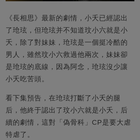
《長相思》最新的劇情，小夭已經認出
了玱玹，但玱玹并不知道玟小六就是小
夭，除了對妹妹，玱玹是一個挺冷酷的
男人，雖然玟小六救過他兩次，妹妹卻
是玱玹的底線，因為阿念，玱玹沒少讓
小夭吃苦頭。
看下集預告，在玱玹打斷了小夭的腿
后，他終于認出了玟小六就是小夭，后
續的劇情，這對「偽骨科」CP是要大虐
特虐了。