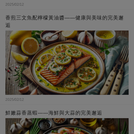
2025/02/12
香煎三文魚配檸檬黃油醬——健康與美味的完美邂
逅
2025/02/12
鮮嫩蒜香蒸蝦——海鮮與大蒜的完美邂逅