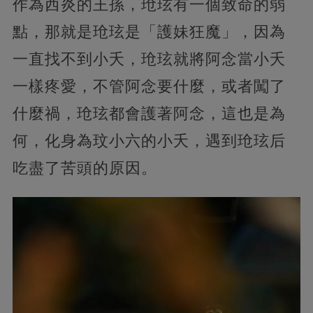
作為西炎的王孫，玱玹有一個致命的弱
點，那就是玱玹是「護妹狂魔」，因為
一直找不到小夭，玱玹就將阿念當小夭
一樣疼愛，不管阿念要什麼，或者闖了
什麼禍，玱玹都會護著阿念，這也是為
何，化身為玟小六的小夭，遇到玱玹后
吃盡了苦頭的原因。