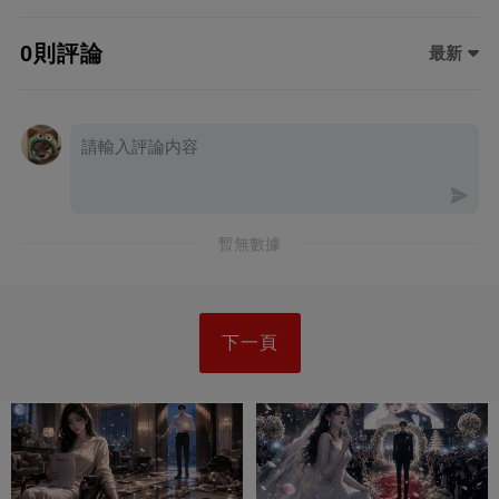
0則評論
最新
暫無數據
下一頁