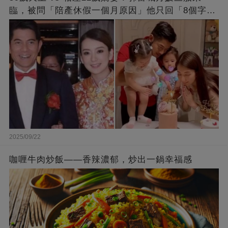
臨，被問「陪產休假一個月原因」他只回「8個字」
被贊爆
2025/09/22
咖喱牛肉炒飯——香辣濃郁，炒出一鍋幸福感