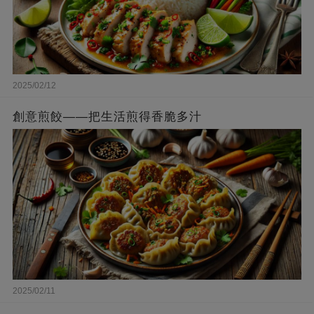
2025/02/12
創意煎餃——把生活煎得香脆多汁
2025/02/11