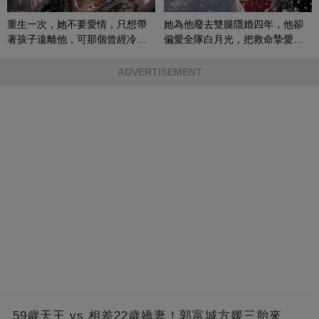
重生一次，她不要愛情，只想帶
她為他廢去雙腿隱婚四年，他卻
著孩子遠離他，可那個曾經冷漠
偏愛全隊白月光，把救命摯愛當
的男人，一次次將她逼入懷中...
成畢生負擔
ADVERTISEMENT
59歲天王 vs 相差22歲嬌妻！郭富城方媛三胎來