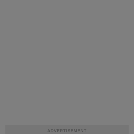
ADVERTISEMENT