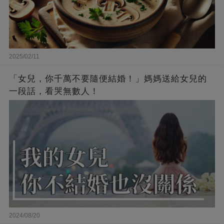
2025/02/11
「女兒，你千萬不要隨便結婚！」媽媽送給女兒的
一段話，看哭無數人！
2024/08/20