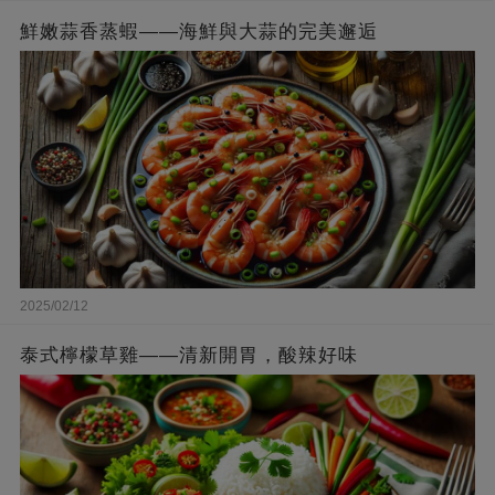
鮮嫩蒜香蒸蝦——海鮮與大蒜的完美邂逅
2025/02/12
泰式檸檬草雞——清新開胃，酸辣好味