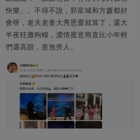
快樂」。不得不說，郭富城和方媛都好
會呀，老夫老妻大秀恩愛就算了，還大
半夜狂撒狗糧，濃情蜜意簡直比小年輕
們還高甜，羨煞旁人。