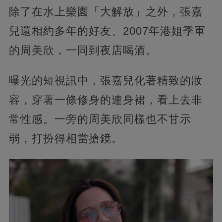
除了在水上樂園「大解放」之外，張嘉
兒還相約多年的好友、2007年港姐季軍
的周美欣，一同到夜店喝酒。
曝光的短視訊中，張嘉兒化著精致的妝
容，穿著一條修身的連身裙，看上去非
常性感。一旁的周美欣同樣也不甘示
弱，打扮得相當搶鏡。