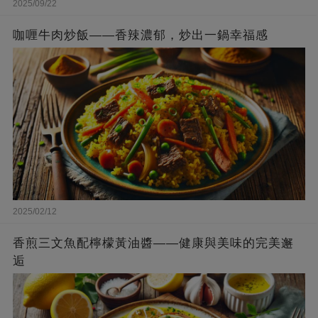
2025/09/22
咖喱牛肉炒飯——香辣濃郁，炒出一鍋幸福感
2025/02/12
香煎三文魚配檸檬黃油醬——健康與美味的完美邂
逅