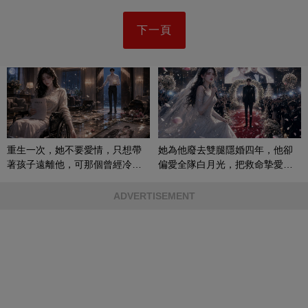
下一頁
重生一次，她不要愛情，只想帶
她為他廢去雙腿隱婚四年，他卻
著孩子遠離他，可那個曾經冷漠
偏愛全隊白月光，把救命摯愛當
的男人，一次次將她逼入懷中...
成畢生負擔
ADVERTISEMENT