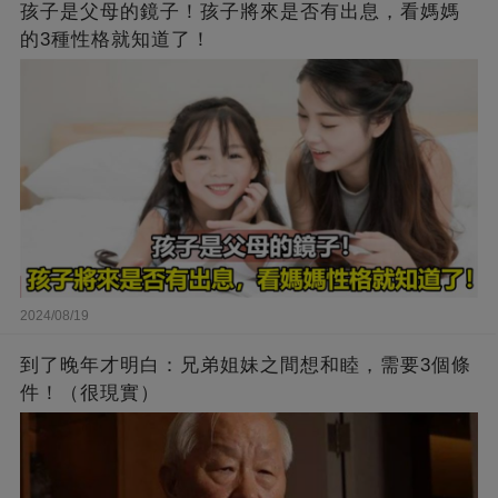
孩子是父母的鏡子！孩子將來是否有出息，看媽媽
的3種性格就知道了！
2024/08/19
到了晚年才明白：兄弟姐妹之間想和睦，需要3個條
件！（很現實）