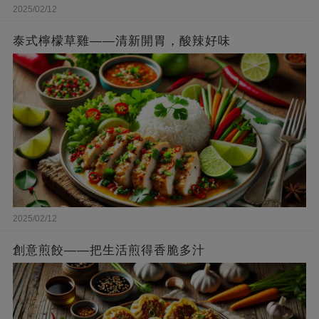
2025/02/12
泰式檸檬草雞——清新開胃，酸辣好味
2025/02/12
創意煎餃——把生活煎得香脆多汁