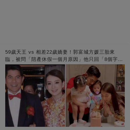
59歲天王 vs 相差22歲嬌妻！郭富城方媛三胎來
臨，被問「陪產休假一個月原因」他只回「8個字」
被贊爆