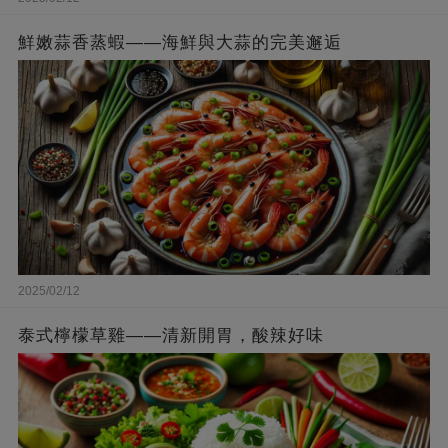
鮮嫩蒜香蒸蝦——海鮮與大蒜的完美邂逅
2025/02/12
泰式檸檬草雞——清新開胃，酸辣好味