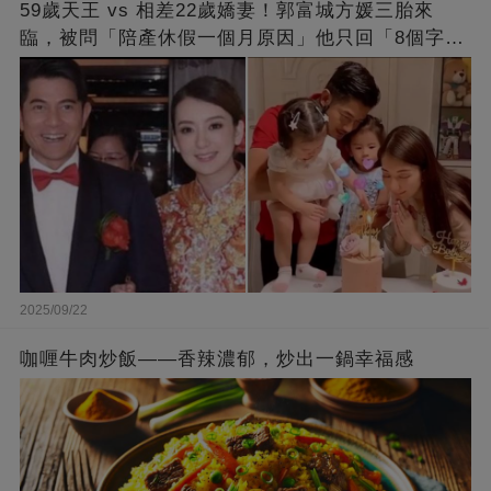
59歲天王 vs 相差22歲嬌妻！郭富城方媛三胎來
臨，被問「陪產休假一個月原因」他只回「8個字」
被贊爆
2025/09/22
咖喱牛肉炒飯——香辣濃郁，炒出一鍋幸福感