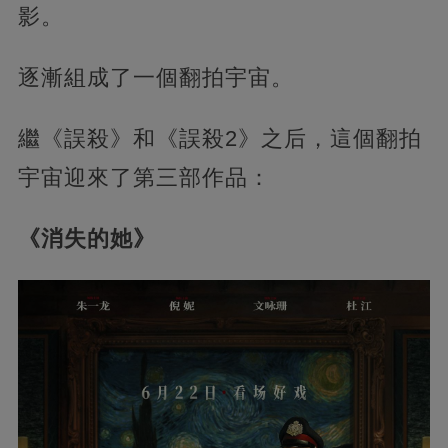
影。
逐漸組成了一個翻拍宇宙。
繼《誤殺》和《誤殺2》之后，這個翻拍
宇宙迎來了第三部作品：
《消失的她》