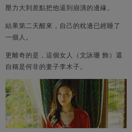
壓力大到差點把他逼到崩潰的邊緣。
結果第二天醒來，自己的枕邊已經睡了
一個人。
更離奇的是，這個女人（文詠珊 飾）還
自稱是何非的妻子李木子。