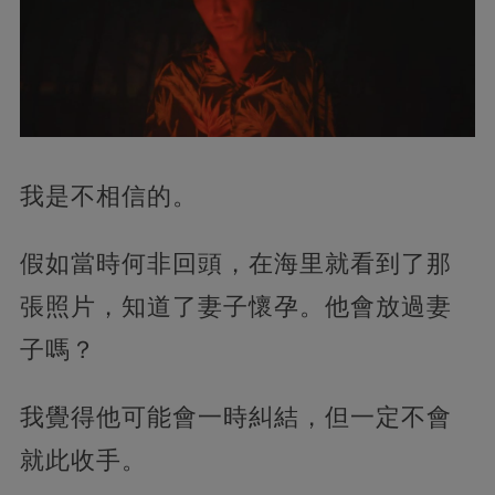
我是不相信的。
假如當時何非回頭，在海里就看到了那
張照片，知道了妻子懷孕。他會放過妻
子嗎？
我覺得他可能會一時糾結，但一定不會
就此收手。