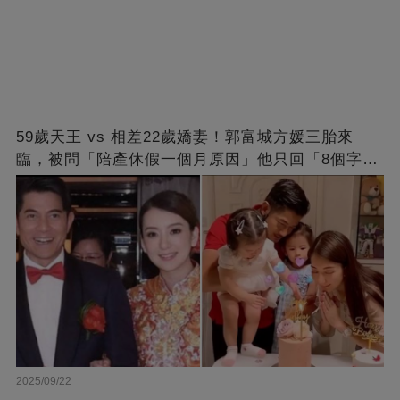
59歲天王 vs 相差22歲嬌妻！郭富城方媛三胎來
臨，被問「陪產休假一個月原因」他只回「8個字」
被贊爆
2025/09/22