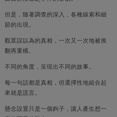
但是，隨著調查的深入，各種線索和細
節的出現。
觀眾誤以為的真相，一次又一次地被推
翻再重構。
不同的角度，呈現出不同的故事。
每一句話都是真相，但選擇性地組合起
來就是謊言。
懸念設置只是一個鉤子，讓人產生想一