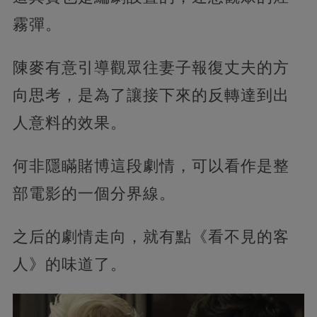
霧彈。
陳麥有意引導觀眾往妻子報復丈夫的方
向思考，是為了讓接下來的反轉達到出
人意料的效果。
何非隱瞞賭博這段劇情，可以看作是整
部電影的一個分界線。
之后的劇情走向，就有點《看不見的客
人》的味道了。