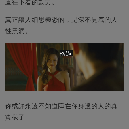
直往下看的動力。
真正讓人細思極恐的，是深不見底的人
性黑洞。
略過
你或許永遠不知道睡在你身邊的人的真
實樣子。