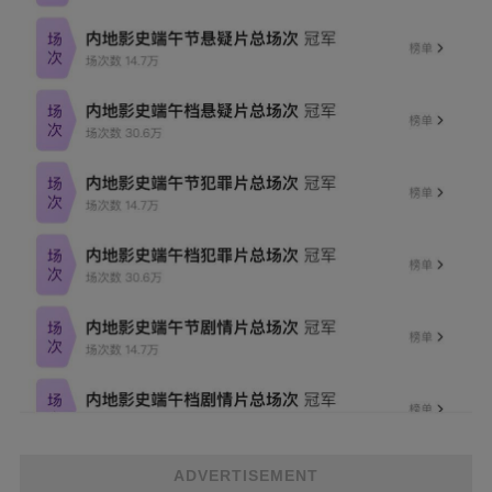
ADVERTISEMENT