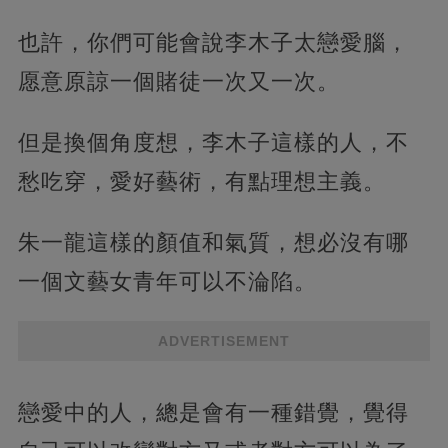
也許，你們可能會說李木子太戀愛腦，
愿意原諒一個賭徒一次又一次。
但是換個角度想，李木子這樣的人，不
愁吃穿，愛好藝術，有點理想主義。
朱一龍這樣的顏值和氣質，想必沒有哪
一個文藝女青年可以不淪陷。
ADVERTISEMENT
戀愛中的人，總是會有一種錯覺，覺得