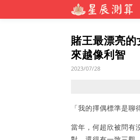
賭王最漂亮的
來越像利智
2023/07/28
「我的擇偶標準是聊
當年，何超欣被問有
對，還得有一致三觀