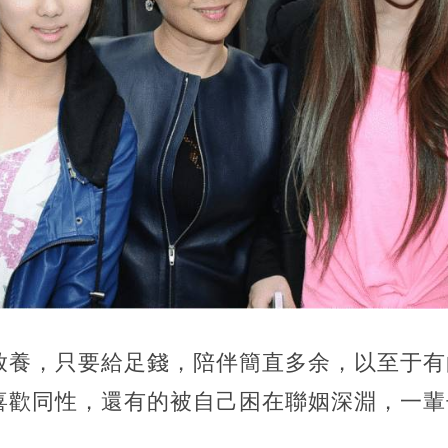
放養，只要給足錢，陪伴簡直多余，以至于有
喜歡同性，還有的被自己困在聯姻深淵，一輩