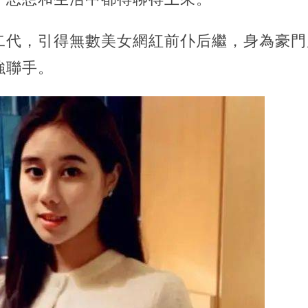
二代，引得無數美女網紅前仆后繼，身為豪門
強聯手。