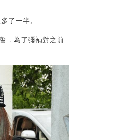
是多了一半。
誓，為了彌補對之前