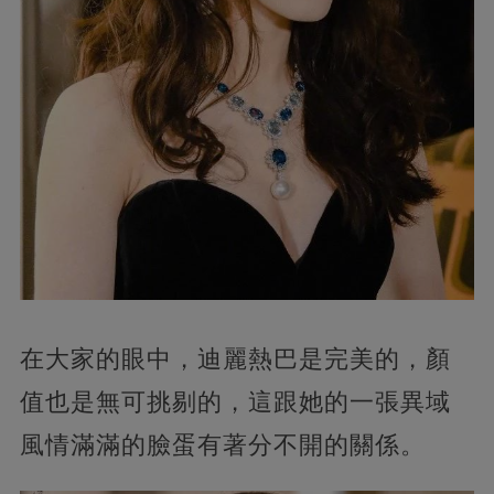
在大家的眼中，迪麗熱巴是完美的，顏
值也是無可挑剔的，這跟她的一張異域
風情滿滿的臉蛋有著分不開的關係。