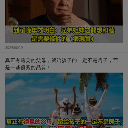
2024/08/19
真正有遠見的父母，留給孩子的一定不是房子，而
是一些優秀的品質！