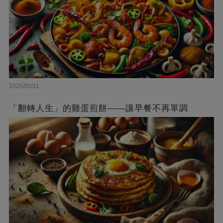
2025/02/11
「翻轉人生」的雞蛋煎餅——讓早餐不再單調