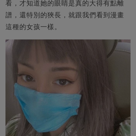
看，才知道她的眼睛是真的大得有點離
譜，還特別的狹長，就跟我們看到漫畫
這種的女孩一樣。