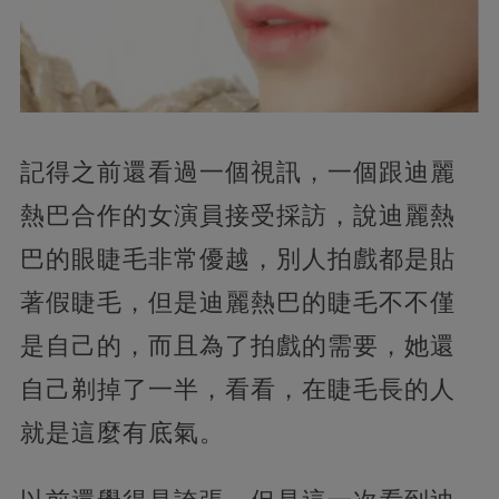
記得之前還看過一個視訊，一個跟迪麗
熱巴合作的女演員接受採訪，說迪麗熱
巴的眼睫毛非常優越，別人拍戲都是貼
著假睫毛，但是迪麗熱巴的睫毛不不僅
是自己的，而且為了拍戲的需要，她還
自己剃掉了一半，看看，在睫毛長的人
就是這麼有底氣。