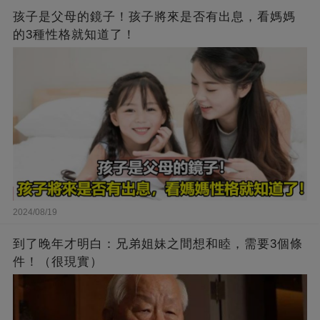
孩子是父母的鏡子！孩子將來是否有出息，看媽媽
的3種性格就知道了！
2024/08/19
到了晚年才明白：兄弟姐妹之間想和睦，需要3個條
件！（很現實）