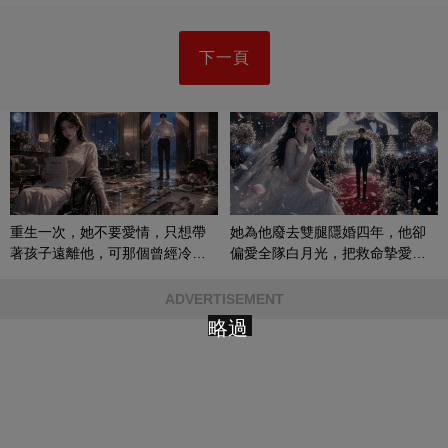
下一頁
重生一次，她不要愛情，只想帶
她為他廢去雙腿隱婚四年，他卻
著孩子遠離他，可那個曾經冷漠
偏愛全隊白月光，把救命摯愛當
的男人，一次次將她逼入懷中...
成畢生負擔
ADVERTISEMENT
略過