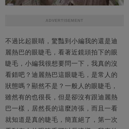
ADVERTISEMENT
不過比起眼睛，驚豔到小編我的還是迪
麗熱巴的眼睫毛，看著近鏡頭拍下的眼
睫毛，小編我很想要問一下，我真的沒
看錯吧？迪麗熱巴這眼睫毛，是常人的
狀態嗎？顯然不是？一般人的眼睫毛，
雖然有的也很長，但是卻沒有跟迪麗熱
巴一樣，居然長的這麼誇張，而且一看
就知道是真的睫毛，簡直絕了，第一次