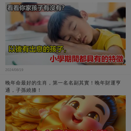
2024/08/19
晚年命最好的生肖，第一名名副其實！晚年財運亨
通，子孫繞膝！