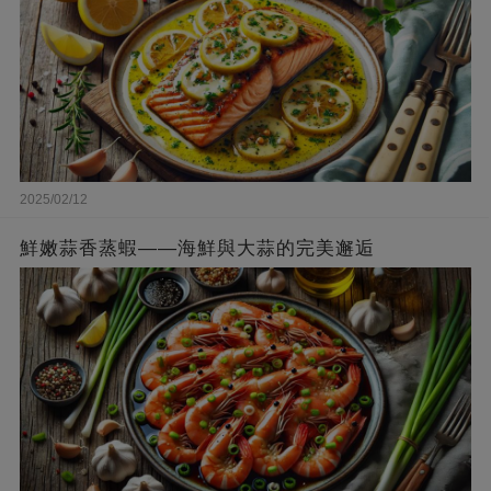
2025/02/12
鮮嫩蒜香蒸蝦——海鮮與大蒜的完美邂逅