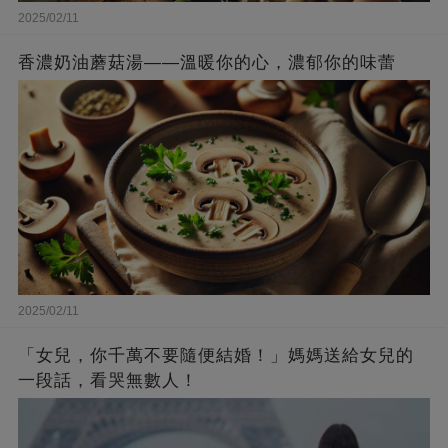
2025/02/11
香濃奶油蘑菇湯——溫暖你的心，濃郁你的味蕾
2025/02/11
「女兒，你千萬不要隨便結婚！」媽媽送給女兒的
一段話，看哭無數人！