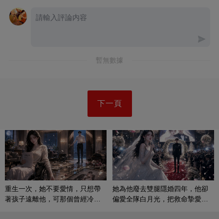
暫無數據
下一頁
重生一次，她不要愛情，只想帶
她為他廢去雙腿隱婚四年，他卻
著孩子遠離他，可那個曾經冷漠
偏愛全隊白月光，把救命摯愛當
的男人，一次次將她逼入懷中...
成畢生負擔