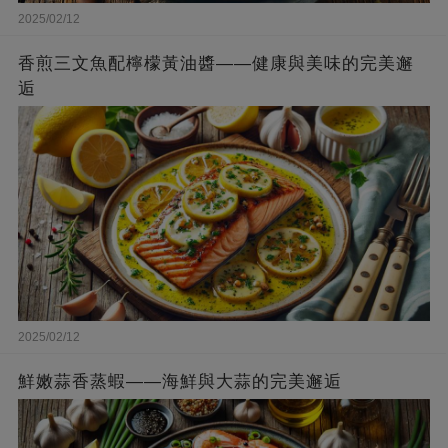
2025/02/12
香煎三文魚配檸檬黃油醬——健康與美味的完美邂
逅
2025/02/12
鮮嫩蒜香蒸蝦——海鮮與大蒜的完美邂逅