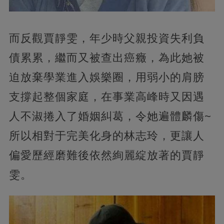
而反觀賈靜雯，年少時父親投資失利負
債累累，繼而又被查出癌癥，為此她被
迫放棄學業進入娛樂圈，用弱小的肩膀
支撐起整個家庭，在事業高峰時又因遇
人不淑捲入了婚姻糾葛，令她遍體麟傷~
所以相對于完美化身的林志玲，更讓人
偏愛歷經磨難後依然絢麗綻放著的賈靜
雯。