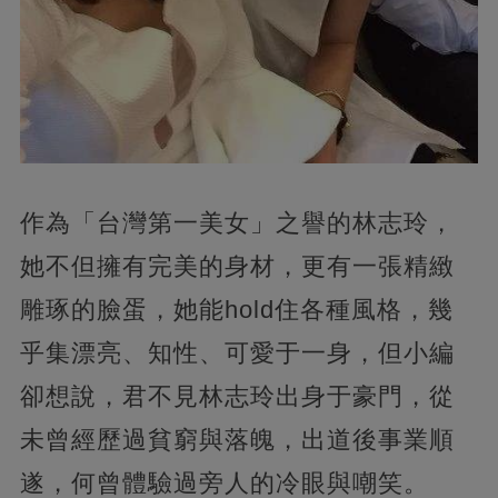
作為「台灣第一美女」之譽的林志玲，
她不但擁有完美的身材，更有一張精緻
雕琢的臉蛋，她能hold住各種風格，幾
乎集漂亮、知性、可愛于一身，但小編
卻想說，君不見林志玲出身于豪門，從
未曾經歷過貧窮與落魄，出道後事業順
遂，何曾體驗過旁人的冷眼與嘲笑。