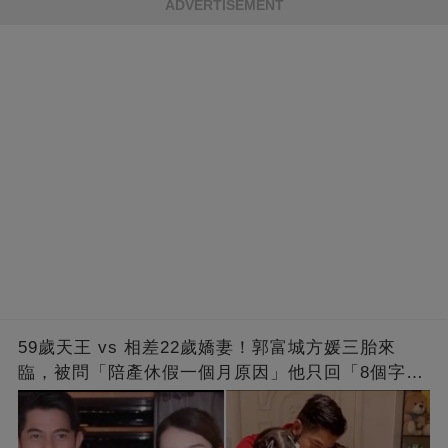
ADVERTISEMENT
59歲天王 vs 相差22歲嬌妻！郭富城方媛三胎來
臨，被問「陪產休假一個月原因」他只回「8個字」
被贊爆