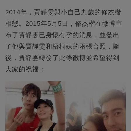
2014年，賈靜雯與小自己九歲的修杰楷
相戀。2015年5月5日，修杰楷在微博宣
布了賈靜雯已身懷有孕的消息，並發出
了他與賈靜雯和梧桐妹的兩張合照，隨
後，賈靜雯轉發了此條微博並希望得到
大家的祝福；