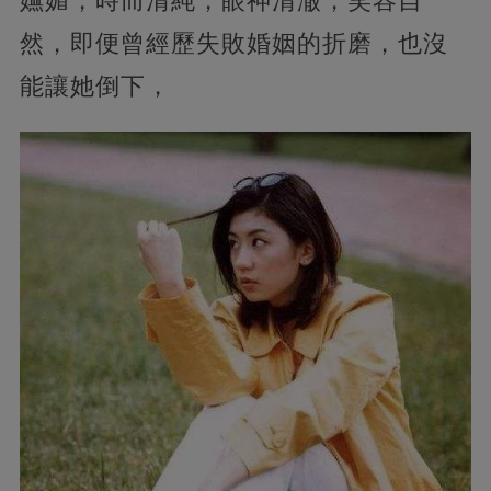
嫵媚，時而清純，眼神清澈，笑容自
然，即便曾經歷失敗婚姻的折磨，也沒
能讓她倒下，