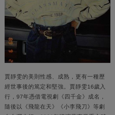
賈靜雯的美則性感、成熟，更有一種歷
經世事後的篤定和堅強。賈靜雯16歲入
行，97年憑借電視劇《四千金》成名，
隨後以《飛龍在天》《小李飛刀》等劇