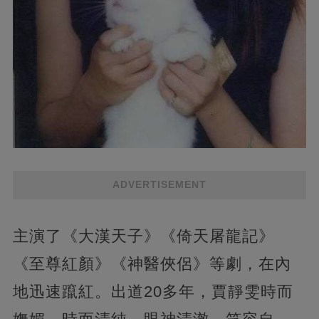
ADVERTISEMENT
主演了《大漢天子》《倚天屠龍記》
《至尊紅顏》《神醫俠侶》等劇，在內
地迅速躥紅。出道20多年，賈靜雯時而