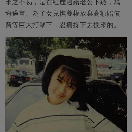
來之不易，是在經歷過給老公下跪，寫
悔過書、為了女兒撫養權放棄高額賠償
費等巨大打擊下，忍痛撐下去換來的。