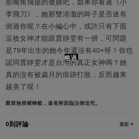
那嘴角飛揚的傲嬌吧，如果你看過《小
李飛刀》，她那雙清澈的眸子是否迷有
倒過你呢？在小編心中，或許只有下面
這枚女神才能跟賈靜雯有一拼，可問題
是79年出生的她今年還沒有40+呀！你也
略過
認同賈靜雯才是台灣的真正女神嗎？她
真的沒有被歲月的痕跡打敗，反而越來
越美了呢！
嚴禁無授權轉載，違者將面臨法律追究。
0則評論
最新