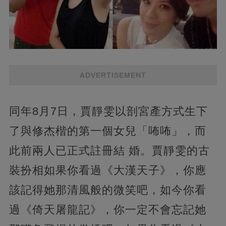
ADVERTISEMENT
同年8月7日，賈靜雯以剖宮產方式生下
了與修杰楷的第一個女兒「咘咘」，而
此前兩人已正式註冊結 婚。賈靜雯的古
裝扮相如果你看過《大漢天子》，你應
該記得她那清風般的微笑吧，如今你看
過《倚天屠龍記》，你一定不會忘記她