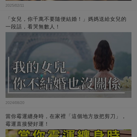
2025/02/11
「女兒，你千萬不要隨便結婚！」媽媽送給女兒的
一段話，看哭無數人！
2024/08/20
當你霉運纏身時，在家裡「這個地方放把剪刀」，
霉運直接變好運！