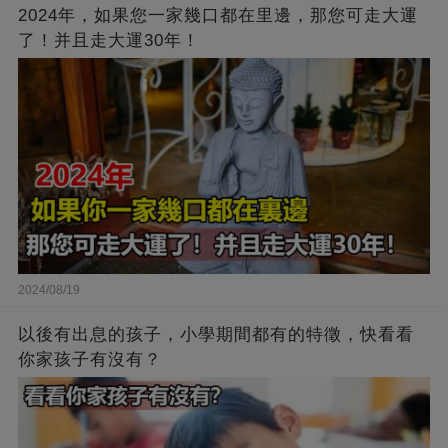
2024年，如果您一家幾口都在里邊，那您可走大運
了！并且走大運30年！
2024/08/19
以後有出息的孩子，小學期間都有的特徵，快看看
你家孩子有沒有？