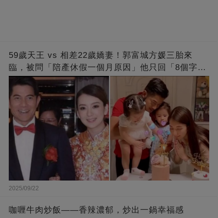
59歲天王 vs 相差22歲嬌妻！郭富城方媛三胎來
臨，被問「陪產休假一個月原因」他只回「8個字」
被贊爆
2025/09/22
咖喱牛肉炒飯——香辣濃郁，炒出一鍋幸福感