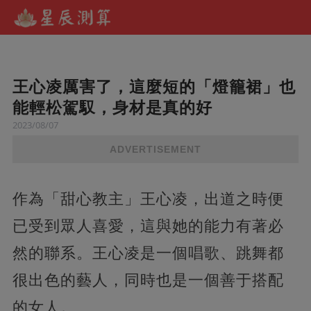
王心凌厲害了，這麼短的「燈籠裙」也
能輕松駕馭，身材是真的好
2023/08/07
ADVERTISEMENT
作為「甜心教主」王心凌，出道之時便
已受到眾人喜愛，這與她的能力有著必
然的聯系。王心凌是一個唱歌、跳舞都
很出色的藝人，同時也是一個善于搭配
的女人。