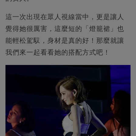
這一次出現在眾人視線當中，更是讓人
覺得她很厲害，這麼短的「燈籠裙」也
能輕松駕馭，身材是真的好！那麼就讓
我們來一起看看她的搭配方式吧！