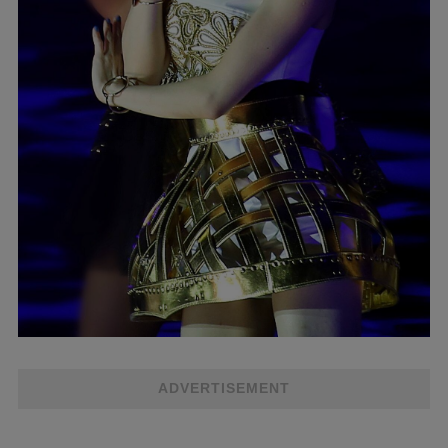
ADVERTISEMENT