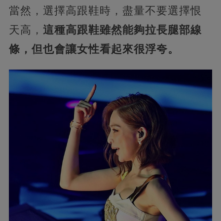
當然，選擇高跟鞋時，盡量不要選擇恨
天高，
這種高跟鞋雖然能夠拉長腿部線
條，但也會讓女性看起來很浮夸。