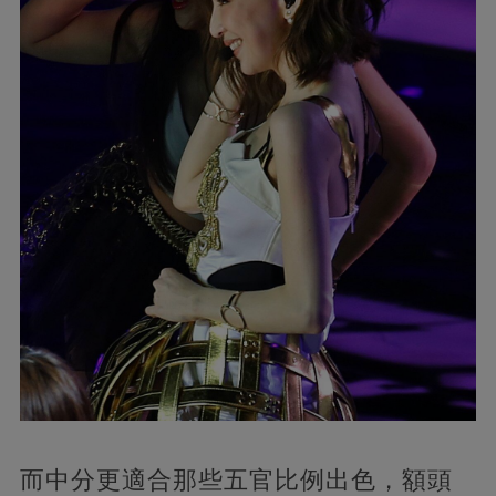
而中分更適合那些五官比例出色，額頭