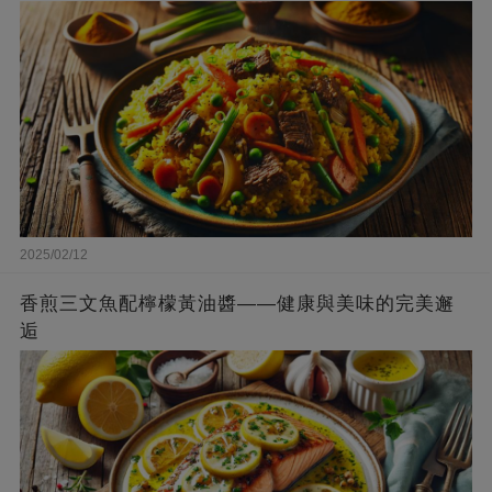
2025/02/12
香煎三文魚配檸檬黃油醬——健康與美味的完美邂
逅