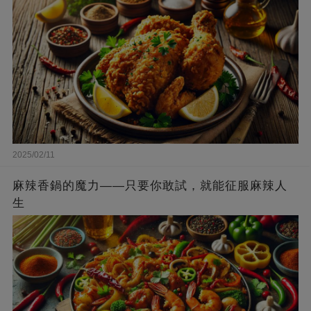
2025/02/11
麻辣香鍋的魔力——只要你敢試，就能征服麻辣人
生