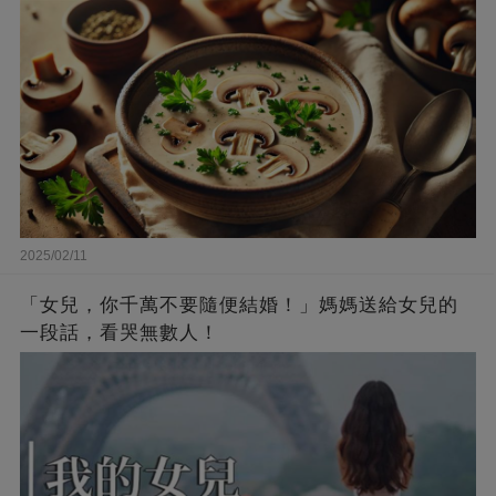
2025/02/11
「女兒，你千萬不要隨便結婚！」媽媽送給女兒的
一段話，看哭無數人！