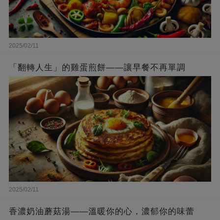
2025/02/11
「翻轉人生」的雞蛋煎餅——讓早餐不再單調
2025/02/11
香濃奶油蘑菇湯——溫暖你的心，濃郁你的味蕾