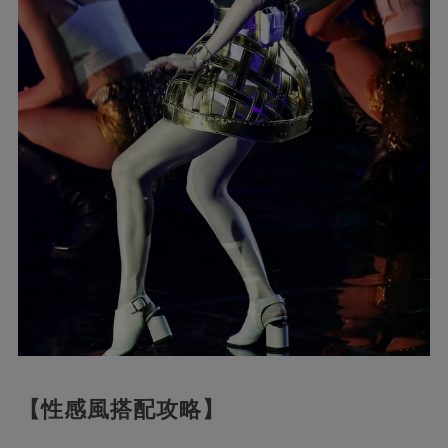
【性感風搭配攻略】