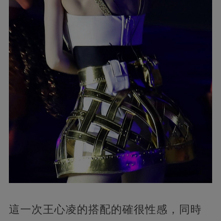
這一次王心凌的搭配的確很性感，同時