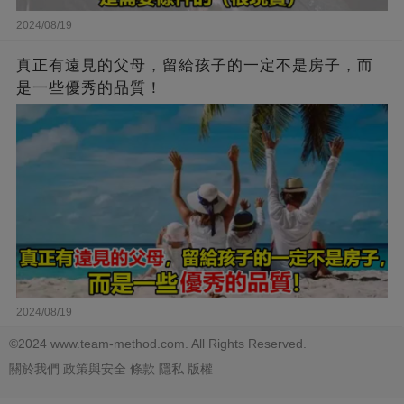
2024/08/19
真正有遠見的父母，留給孩子的一定不是房子，而
是一些優秀的品質！
2024/08/19
©2024 www.team-method.com. All Rights Reserved.
關於我們
政策與安全
條款
隱私
版權