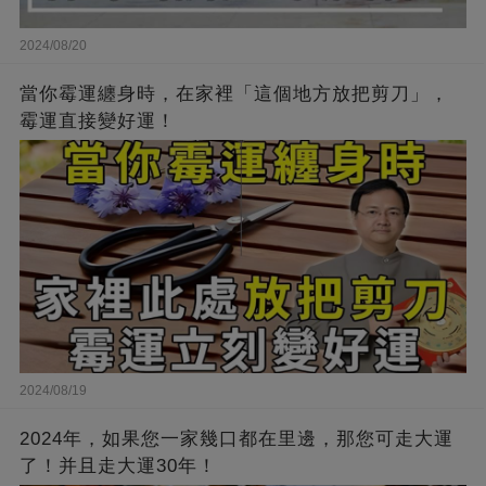
2024/08/20
當你霉運纏身時，在家裡「這個地方放把剪刀」，
霉運直接變好運！
2024/08/19
2024年，如果您一家幾口都在里邊，那您可走大運
了！并且走大運30年！