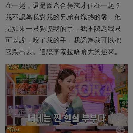
在一起，還是因為合得來才住在一起？
我不認為我對我的兄弟有熾熱的愛，但
是如果一只狗咬我的手，我不認為我只
可以說，咬了我的手，我認為我可以把
它踢出去。這讓李素拉哈哈大笑起來。