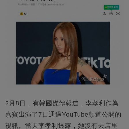
2月8日，有韓國媒體報道，李孝利作為
嘉賓出演了7日通過YouTube頻道公開的
視訊。當天李孝利透露，她沒有去店里