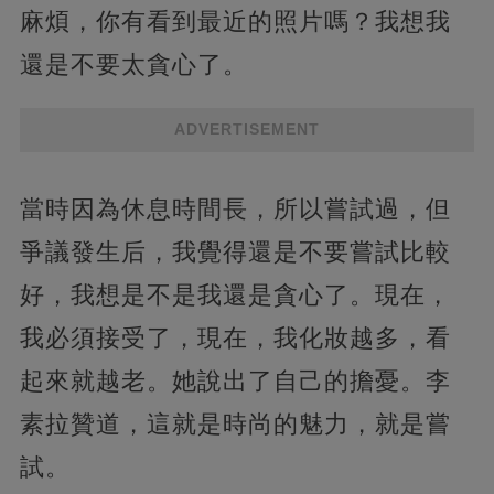
麻煩，你有看到最近的照片嗎？我想我
還是不要太貪心了。
ADVERTISEMENT
當時因為休息時間長，所以嘗試過，但
爭議發生后，我覺得還是不要嘗試比較
好，我想是不是我還是貪心了。現在，
我必須接受了，現在，我化妝越多，看
起來就越老。她說出了自己的擔憂。李
素拉贊道，這就是時尚的魅力，就是嘗
試。