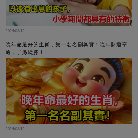
2024/08/19
晚年命最好的生肖，第一名名副其實！晚年財運亨
通，子孫繞膝！
2024/08/19