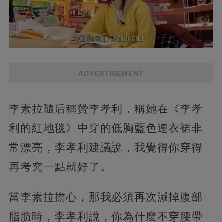
ADVERTISEMENT
李素拉隨后稱贊李孝利，稱她在《李孝
利的紅地毯》中穿的低胸藍色連衣裙非
常漂亮，李孝利建議說，我覺得你穿得
再考究一點就好了。
當李素拉擔心，那我必須再次減掉腹部
脂肪時，李孝利說，你為什麼不穿腰帶