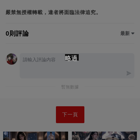
嚴禁無授權轉載，違者將面臨法律追究。
0則評論
最新
略過
暫無數據
下一頁