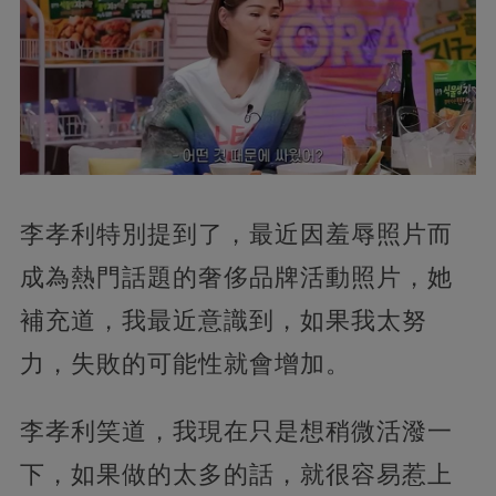
李孝利特別提到了，最近因羞辱照片而
成為熱門話題的奢侈品牌活動照片，她
補充道，我最近意識到，如果我太努
力，失敗的可能性就會增加。
李孝利笑道，我現在只是想稍微活潑一
下，如果做的太多的話，就很容易惹上