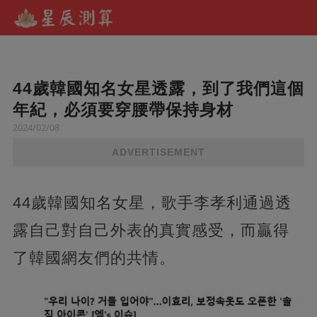
44歲韓國知名女星透露，到了我們這個
年紀，必須要穿腰帶保持身材
2024/02/08
ADVERTISEMENT
44歲韓國知名女星，歌手李孝利通過透
露自己對自己外表的真實感受，而贏得
了韓國網友們的共情。