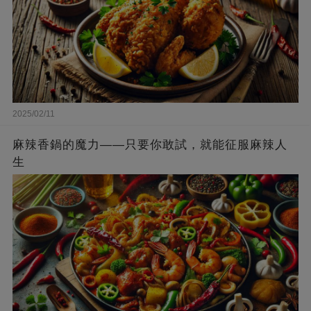
2025/02/11
麻辣香鍋的魔力——只要你敢試，就能征服麻辣人
生