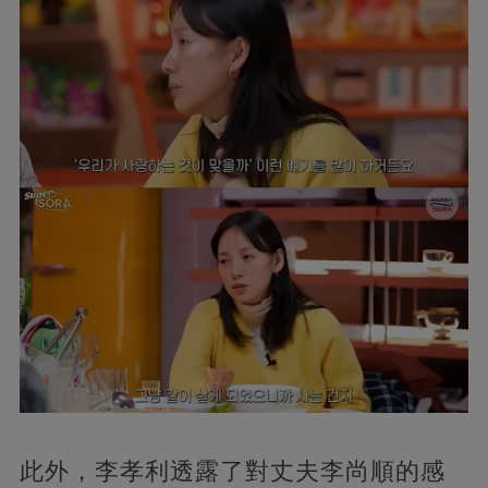
此外，李孝利透露了對丈夫李尚順的感