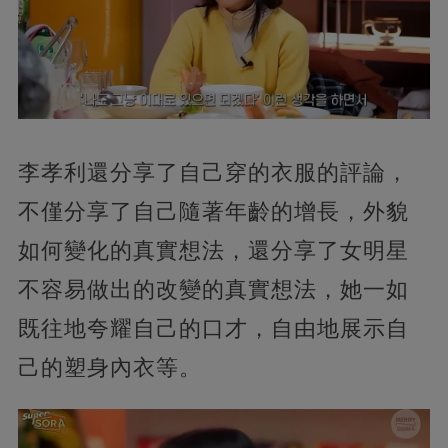
李孝利還分享了自己穿的衣服的評論，
不僅分享了自己隨著年齡的增長，外貌
如何變化的真實想法，還分享了女明星
不容易做出的改變的真實想法，她一如
既往地夸耀自己的口才，自由地展示自
己的塑身內衣等。