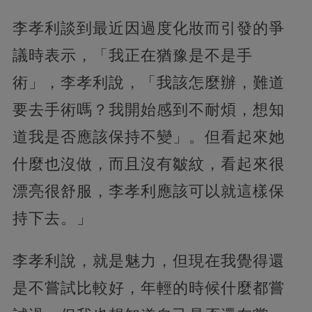
李孝利談到最近因過度化妝而引發的爭
議時表示，「我正在猶豫是不是手
術」，李孝利說，「我該怎麼辦，難道
要去手術嗎？我開始感到不耐煩，想知
道我是否應該保持不變」。但看起來她
什麼也沒做，而且沒有皺紋，看起來很
漂亮很舒服，李孝利應該可以就這樣保
持下去。」
李孝利說，就是魅力，但現在我覺得還
是不嘗試比較好，年輕的時候什麼都嘗