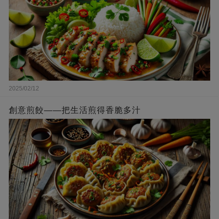
2025/02/12
創意煎餃——把生活煎得香脆多汁