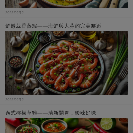
2025/02/12
鮮嫩蒜香蒸蝦——海鮮與大蒜的完美邂逅
2025/02/12
泰式檸檬草雞——清新開胃，酸辣好味