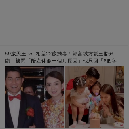
59歲天王 vs 相差22歲嬌妻！郭富城方媛三胎來
臨，被問「陪產休假一個月原因」他只回「8個字」
被贊爆