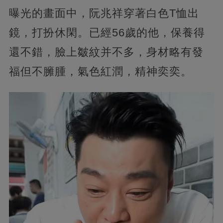
曝光的畫面中，阮兆祥穿著白色T恤出
鏡，打扮休閑。已經56歲的他，保養得
還不錯，臉上皺紋并不多，身材略有發
福但不臃腫，氣色紅潤，精神奕奕。