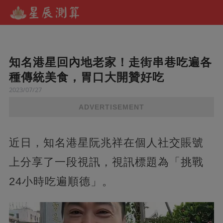
知名港星回內地老家！走街串巷吃遍各
種傳統美食，胃口大開贊好吃
2023/07/27
ADVERTISEMENT
近日，知名港星阮兆祥在個人社交賬號
上分享了一段視訊，視訊標題為「挑戰
24小時吃遍順德」。