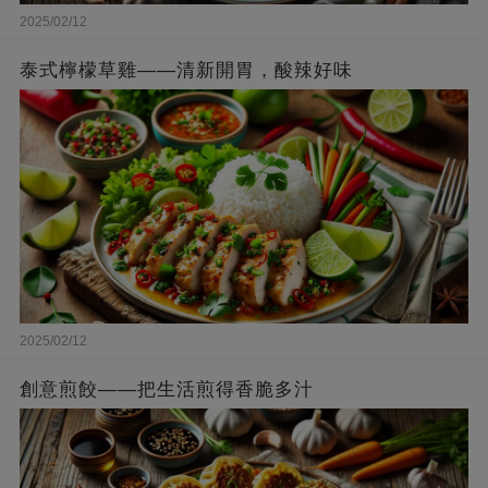
2025/02/12
泰式檸檬草雞——清新開胃，酸辣好味
2025/02/12
創意煎餃——把生活煎得香脆多汁