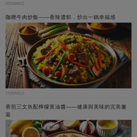
2025/09/22
咖喱牛肉炒飯——香辣濃郁，炒出一鍋幸福感
2025/02/12
香煎三文魚配檸檬黃油醬——健康與美味的完美邂
逅