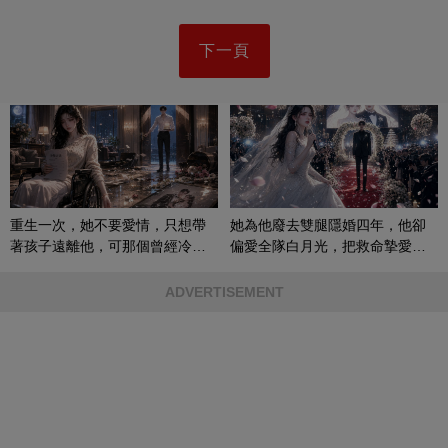
下一頁
重生一次，她不要愛情，只想帶
她為他廢去雙腿隱婚四年，他卻
著孩子遠離他，可那個曾經冷漠
偏愛全隊白月光，把救命摯愛當
的男人，一次次將她逼入懷中...
成畢生負擔
ADVERTISEMENT