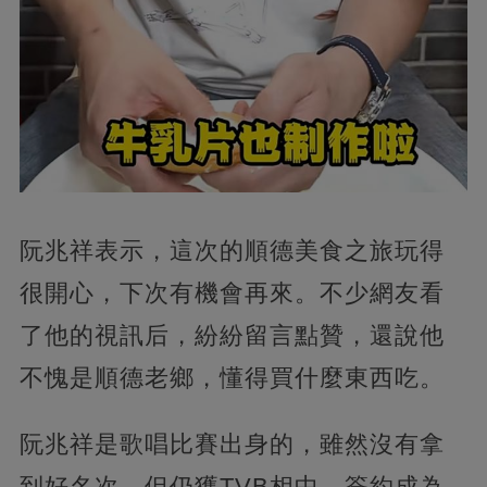
阮兆祥表示，這次的順德美食之旅玩得
很開心，下次有機會再來。不少網友看
了他的視訊后，紛紛留言點贊，還說他
不愧是順德老鄉，懂得買什麼東西吃。
阮兆祥是歌唱比賽出身的，雖然沒有拿
到好名次，但仍獲TVB相中，簽約成為