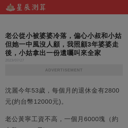
老公從小被婆婆冷落，偏心小叔和小姑
但她一中風沒人顧，我照顧3年婆婆走
後，小姑拿出一份遺囑叫來全家
2023/07/27
ADVERTISEMENT
沈麗今年53歲，每個月的退休金有2800
元(約台幣12000元)。
老公黃寧工資不高，一個月6000塊（約