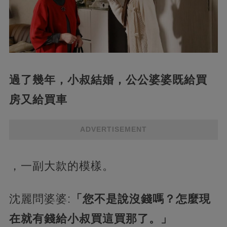
過了幾年，小叔結婚，公公婆婆既給買
房又給買車
ADVERTISEMENT
，一副大款的模樣。
沈麗問婆婆:
「您不是說沒錢嗎？怎麼現
在就有錢給小叔買這買那了。」