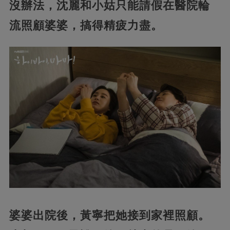
沒辦法，沈麗和小姑只能請假在醫院輪
流照顧婆婆，搞得精疲力盡。
婆婆出院後，黃寧把她接到家裡照顧。