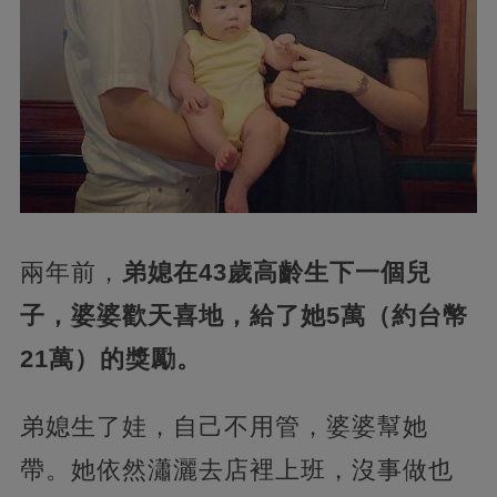
兩年前，
弟媳在43歲高齡生下一個兒
子，婆婆歡天喜地，給了她5萬（約台幣
21萬）的獎勵。
弟媳生了娃，自己不用管，婆婆幫她
帶。她依然瀟灑去店裡上班，沒事做也