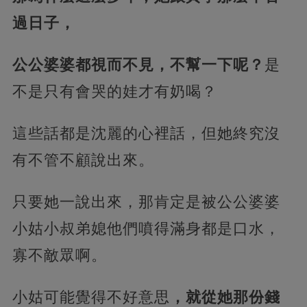
過日子，
公公婆婆都視而不見，不幫一下呢？
是
不是只有會哭的娃才有奶喝？
這些話都是沈麗的心裡話，但她終究沒
有不管不顧說出來。
只要她一說出來，那肯定是被公公婆婆
小姑小叔弟媳他們噴得滿身都是口水，
寡不敵眾啊。
小姑可能覺得不好意思
，就從她那份錢