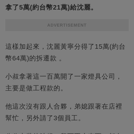
拿了5萬(約台幣21萬)給沈麗。
ADVERTISEMENT
這樣加起來，沈麗黃寧分得了15萬(約台
幣64萬)的拆遷款 。
小叔拿著這一百萬開了一家燈具公司，
主要是做工程款的。
他這次沒有跟人合夥，弟媳跟著在店裡
幫忙，另外請了3個員工。