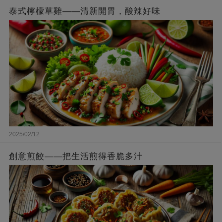
泰式檸檬草雞——清新開胃，酸辣好味
2025/02/12
創意煎餃——把生活煎得香脆多汁