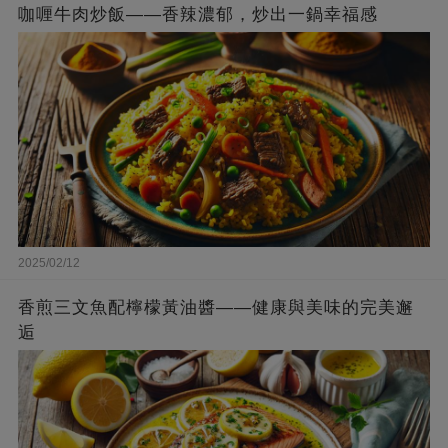
咖喱牛肉炒飯——香辣濃郁，炒出一鍋幸福感
2025/02/12
香煎三文魚配檸檬黃油醬——健康與美味的完美邂
逅