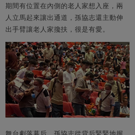
期間有位置在內側的老人家想入座，兩
人立馬起來讓出通道，孫協志還主動伸
出手臂讓老人家攙扶，很是有愛。
舞台劇落幕后，孫協志從背后緊緊地握