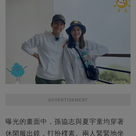
ADVERTISEMENT
曝光的畫面中，孫協志與夏宇童均穿著
休閑服出鏡，打扮樸素。兩人緊緊地坐