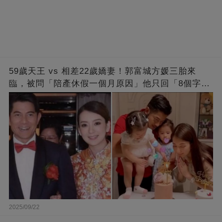
59歲天王 vs 相差22歲嬌妻！郭富城方媛三胎來
臨，被問「陪產休假一個月原因」他只回「8個字」
被贊爆
2025/09/22