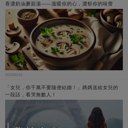
香濃奶油蘑菇湯——溫暖你的心，濃郁你的味蕾
2025/02/11
「女兒，你千萬不要隨便結婚！」媽媽送給女兒的
一段話，看哭無數人！