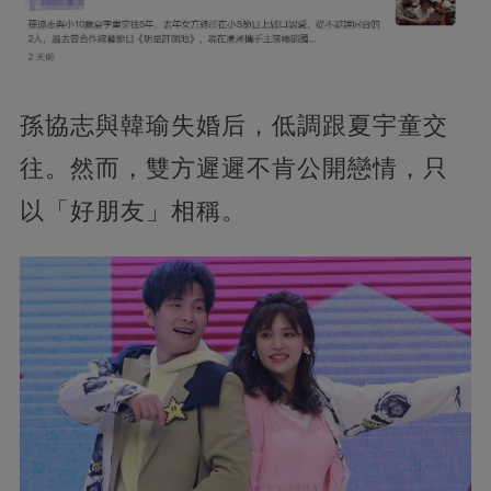
孫協志與韓瑜失婚后，低調跟夏宇童交
往。然而，雙方遲遲不肯公開戀情，只
以「好朋友」相稱。