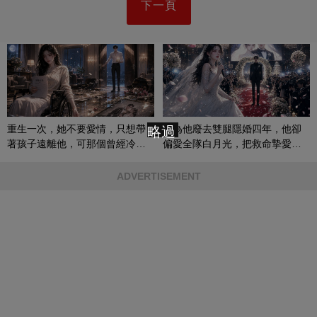
下一頁
重生一次，她不要愛情，只想帶
她為他廢去雙腿隱婚四年，他卻
略過
著孩子遠離他，可那個曾經冷漠
偏愛全隊白月光，把救命摯愛當
的男人，一次次將她逼入懷中...
成畢生負擔
ADVERTISEMENT