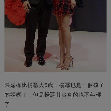
陳嘉樺比楊冪大5歲，楊冪也是一個孩子
的媽媽了，但是楊冪其實真的也不年輕
了