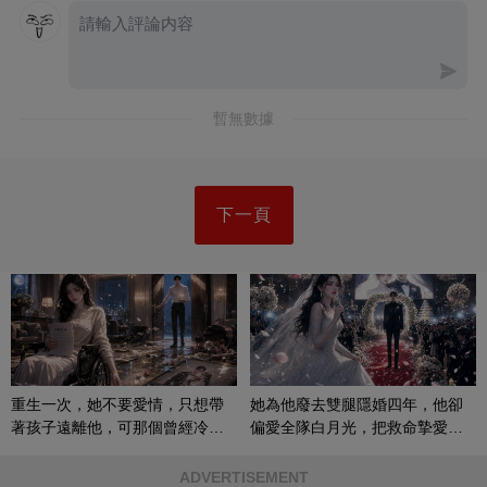
暫無數據
下一頁
重生一次，她不要愛情，只想帶
她為他廢去雙腿隱婚四年，他卻
著孩子遠離他，可那個曾經冷漠
偏愛全隊白月光，把救命摯愛當
的男人，一次次將她逼入懷中...
成畢生負擔
ADVERTISEMENT