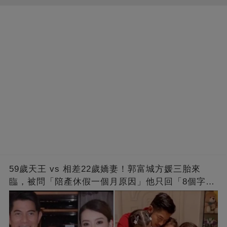
59歲天王 vs 相差22歲嬌妻！郭富城方媛三胎來
臨，被問「陪產休假一個月原因」他只回「8個字」
被贊爆