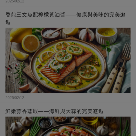
2025/02/12
香煎三文魚配檸檬黃油醬——健康與美味的完美邂
逅
2025/02/12
鮮嫩蒜香蒸蝦——海鮮與大蒜的完美邂逅