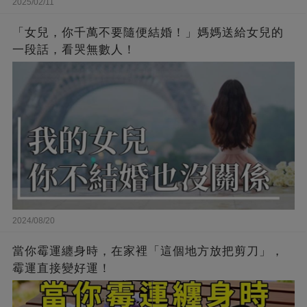
2025/02/11
「女兒，你千萬不要隨便結婚！」媽媽送給女兒的
一段話，看哭無數人！
2024/08/20
當你霉運纏身時，在家裡「這個地方放把剪刀」，
霉運直接變好運！