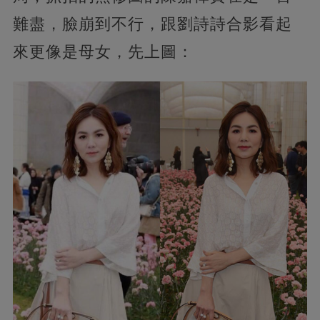
難盡，臉崩到不行，跟劉詩詩合影看起
來更像是母女，先上圖：