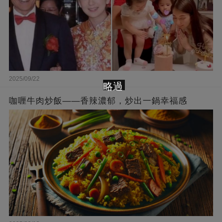
2025/09/22
略過
咖喱牛肉炒飯——香辣濃郁，炒出一鍋幸福感