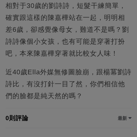
相對于30歲的劉詩詩，短髮干練簡單，
確實跟這樣的陳嘉樺站在一起，明明相
差6歲，卻感覺像母女，難道不是嗎？劉
詩詩像個小女孩，也有可能是穿著打扮
吧，本來陳嘉樺穿著就比較女人味！
近40歲Ella外媒無修圖臉崩，跟楊冪劉詩
詩比，有沒打針一目了然，你們相信他
們的臉都是純天然的嗎？
0則評論
最新