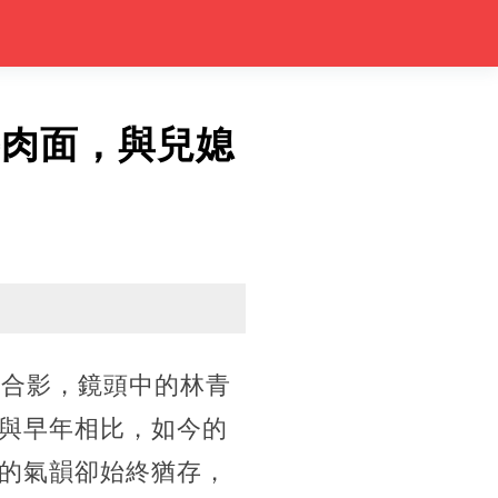
牛肉面，與兒媳
的合影，鏡頭中的林青
與早年相比，如今的
的氣韻卻始終猶存，