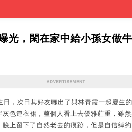
況曝光，閑在家中給小孫女做
ADVERTISEMENT
的生日，次日其好友曬出了與林青霞一起慶生
穿灰色連衣裙，整個人看上去優雅莊重，雖然
，臉上留下了自然老去的痕跡，但是自信綽約