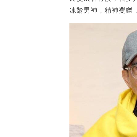
凍齡男神，精神矍鑠