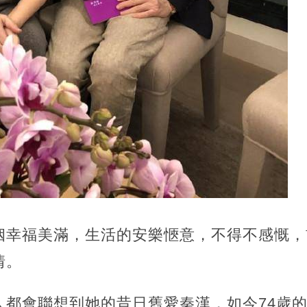
姻幸福美滿，生活的安樂愜意，不得不感慨，
情。
人都會聯想到她的昔日舊愛秦漢，如今74歲