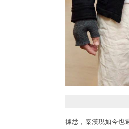
據悉，秦漢現如今也