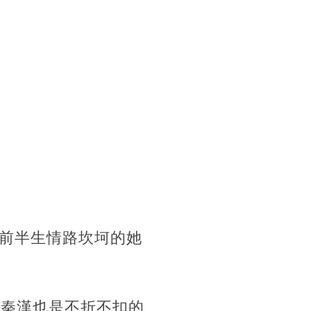
前半生情路坎坷的她
的秦漢也是不折不扣的