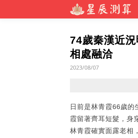
74歲秦漢近
相處融洽
2023/08/07
日前是林青霞66歲
霞留著齊耳短髮，身
林青霞確實面露老相