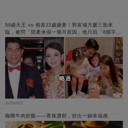
59歲天王 vs 相差22歲嬌妻！郭富城方媛三胎來
臨，被問「陪產休假一個月原因」他只回「8個字」
被贊爆
略過
2025/09/22
咖喱牛肉炒飯——香辣濃郁，炒出一鍋幸福感