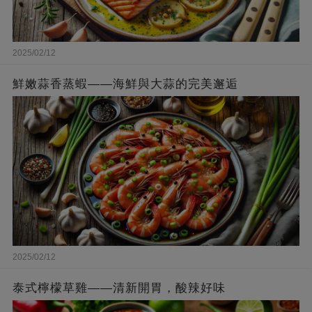
2025/02/12
鮮嫩蒜香蒸蝦——海鮮與大蒜的完美邂逅
2025/02/12
泰式檸檬草雞——清新開胃，酸辣好味