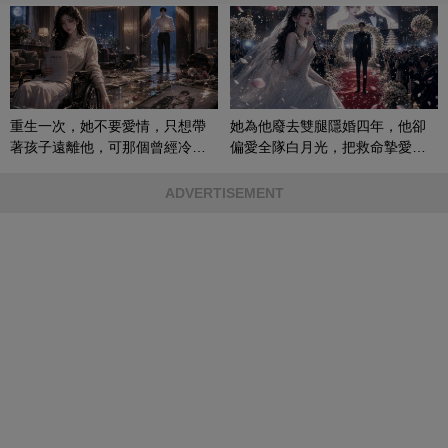
重生一次，她不要愛情，只想帶
她為他廢去雙腿隱婚四年，他卻
著孩子遠離他，可那個曾經冷漠
偏愛全隊白月光，把救命摯愛當
的男人，一次次將她逼入懷中...
成畢生負擔
ADVERTISEMENT