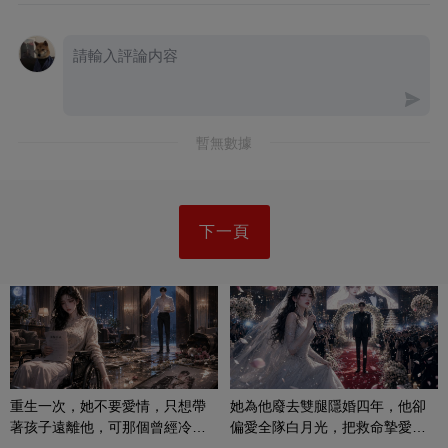
暫無數據
下一頁
重生一次，她不要愛情，只想帶
她為他廢去雙腿隱婚四年，他卻
著孩子遠離他，可那個曾經冷漠
偏愛全隊白月光，把救命摯愛當
的男人，一次次將她逼入懷中...
成畢生負擔