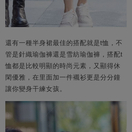
還有一種半身裙最佳的搭配就是t恤，不
管是針織瑜伽褲還是雪紡瑜伽褲，搭配t
恤都是比較明顯的時尚元素，又顯得休
閑優雅，在里面加一件襯衫更是分分鐘
讓你變身干練女孩。