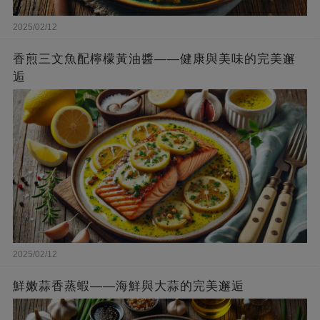
2025/02/12
香煎三文魚配檸檬黃油醬——健康與美味的完美邂
逅
2025/02/12
鮮嫩蒜香蒸蝦——海鮮與大蒜的完美邂逅