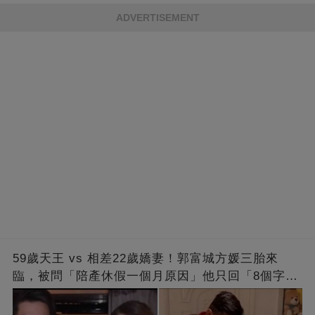
ADVERTISEMENT
59歲天王 vs 相差22歲嬌妻！郭富城方媛三胎來
臨，被問「陪產休假一個月原因」他只回「8個字」
被贊爆