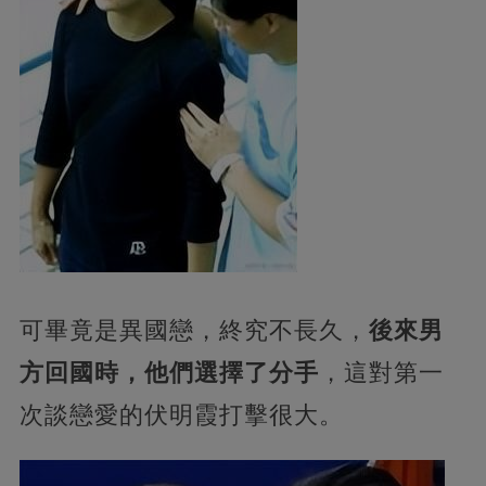
可畢竟是異國戀，終究不長久，
後來男
方回國時，他們選擇了分手
，這對第一
次談戀愛的伏明霞打擊很大。