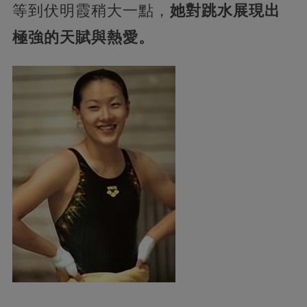
等到伏明霞稍大一點，
她對跳水展現出
極強的天賦與熱愛。