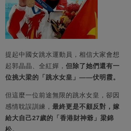
提起中國女跳水運動員，相信大家會想
起郭晶晶、全紅嬋，
但除了她們還有一
位挑大梁的「跳水女皇」——伏明霞。
但這麼一位前途無限的跳水女皇，卻因
感情耽誤訓練，
最終更是不顧反對，嫁
給大自己27歲的「香港財神爺」梁錦
松。