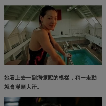
她看上去一副病懨懨的模樣，稍一走動
就會滿頭大汗。