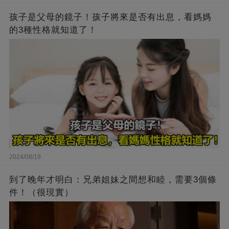
孩子是父母的鏡子！孩子將來是否有出息，看媽媽
的3種性格就知道了！
2024/08/19
到了晚年才明白：兄弟姐妹之間想和睦，需要3個條
件！（很現實）