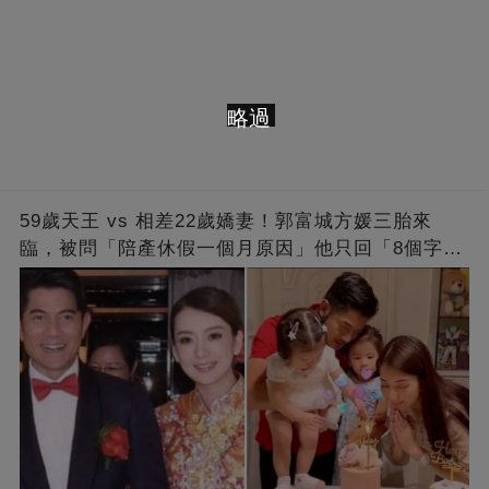
略過
59歲天王 vs 相差22歲嬌妻！郭富城方媛三胎來
臨，被問「陪產休假一個月原因」他只回「8個字」
被贊爆