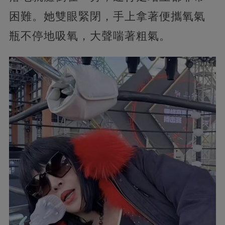
困難。她雙眼緊閉，手上拿著便攜氧氣
瓶不停地吸氧，大聲喘著粗氣。