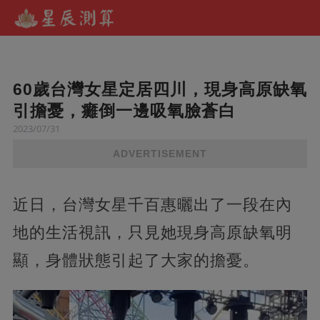
60歲台灣女星定居四川，現身高原缺氧
引擔憂，癱倒一邊吸氧臉蒼白
2023/07/31
ADVERTISEMENT
近日，台灣女星千百惠曬出了一段在內
地的生活視訊，只見她現身高原缺氧明
顯，身體狀態引起了大家的擔憂。