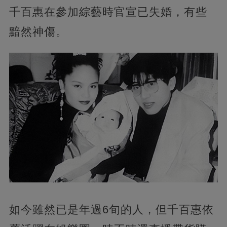
千百惠在參加綜藝時官宣已失婚，有些
黯然神傷。
如今雖然已是年過6旬的人，但千百惠依