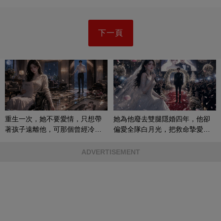
下一頁
重生一次，她不要愛情，只想帶
她為他廢去雙腿隱婚四年，他卻
著孩子遠離他，可那個曾經冷漠
偏愛全隊白月光，把救命摯愛當
的男人，一次次將她逼入懷中...
成畢生負擔
ADVERTISEMENT