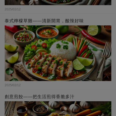
2025/02/12
泰式檸檬草雞——清新開胃，酸辣好味
2025/02/12
創意煎餃——把生活煎得香脆多汁