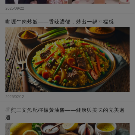
2025/09/22
咖喱牛肉炒飯——香辣濃郁，炒出一鍋幸福感
2025/02/12
香煎三文魚配檸檬黃油醬——健康與美味的完美邂
逅