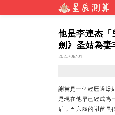
他是李連杰「
劍》圣姑為妻
2023/08/01
謝苗
是一個經歷過爆
是現在他早已經成為
后，五六歲的謝苗長