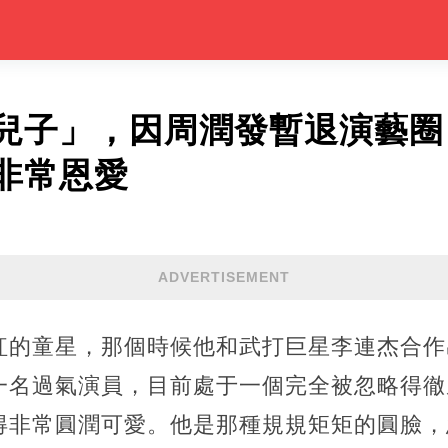
兒子」，因周潤發暫退演藝圈
非常恩愛
ADVERTISEMENT
紅的童星，那個時候他和武打巨星李連杰合作
一名過氣演員，目前處于一個完全被忽略得徹
得非常圓潤可愛。他是那種規規矩矩的圓臉，