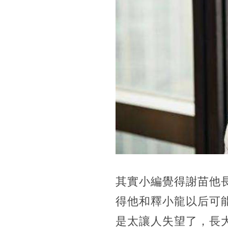
其實小編覺得謝苗他
得他和釋小龍以后可
是太讓人失望了，長