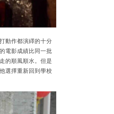
打動作都演繹的十分
的電影成績比同一批
走的順風順水。但是
他選擇重新回到學校