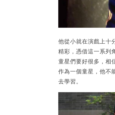
他從小就在演戲上十
精彩，憑借這一系列
童星們要好很多，相
作為一個童星，他不
去學習。