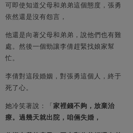
可即使知道父母和弟弟這個態度，張勇
依然還是沒有怨言，
他還是向著父母和弟弟，說他們也有難
處。然後一個勁讓李倩趕緊找娘家幫
忙。
李倩對這段婚姻，對張勇這個人，終于
死了心。
她冷笑著說：「
家裡錢不夠，放棄治
療。過幾天就出院，咱倆失婚，