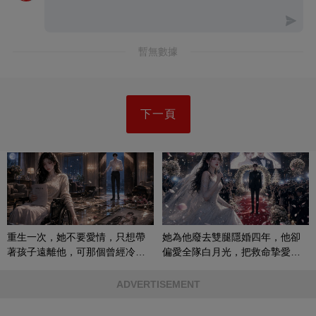
暫無數據
下一頁
重生一次，她不要愛情，只想帶
她為他廢去雙腿隱婚四年，他卻
著孩子遠離他，可那個曾經冷漠
偏愛全隊白月光，把救命摯愛當
的男人，一次次將她逼入懷中...
成畢生負擔
ADVERTISEMENT