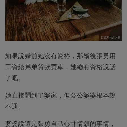
如果說婚前她沒有資格，那婚後張勇用
工資給弟弟貸款買車，她總有資格說話
了吧。
她直接鬧到了婆家，但公公婆婆根本說
不通。
婆婆說這是張勇自己心甘情願的事情，