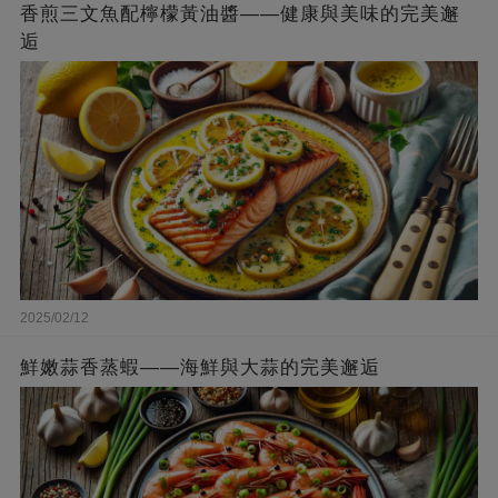
香煎三文魚配檸檬黃油醬——健康與美味的完美邂
逅
2025/02/12
鮮嫩蒜香蒸蝦——海鮮與大蒜的完美邂逅