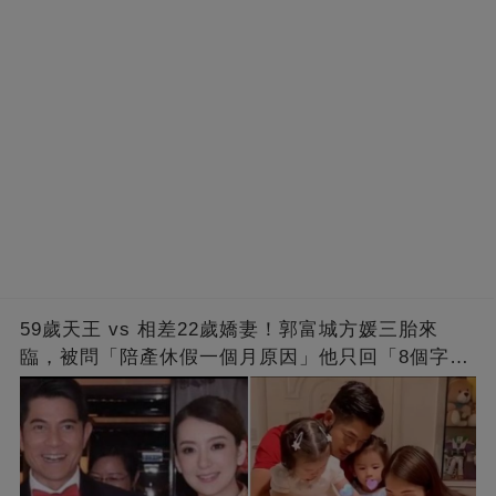
59歲天王 vs 相差22歲嬌妻！郭富城方媛三胎來
臨，被問「陪產休假一個月原因」他只回「8個字」
被贊爆